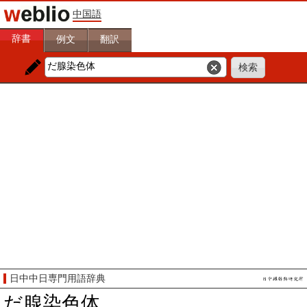
中国語
辞書
例文
翻訳
日中中日専門用語辞典
だ腺染色体