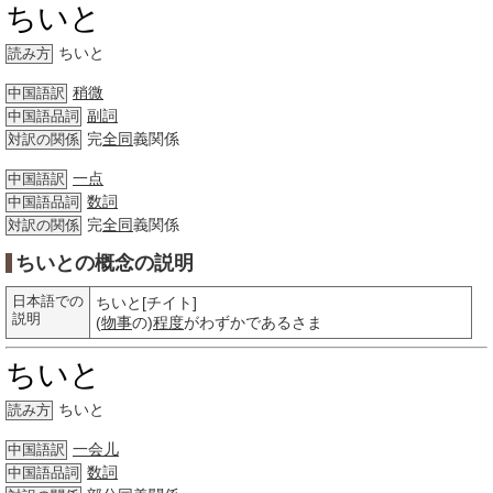
ちいと
ちいと
読み方
稍微
中国語訳
副詞
中国語品詞
完
全同
義関係
対訳の関係
一点
中国語訳
数詞
中国語品詞
完
全同
義関係
対訳の関係
ちいとの概念の説明
日本語での
ちいと[チイト]
説明
(
物事
の)
程度
がわずかであるさま
ちいと
ちいと
読み方
一会儿
中国語訳
数詞
中国語品詞