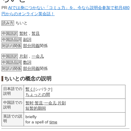
PR:
AIでは身につかない「コミュ力」を。今なら説明会参加で初月480
円からのオンライン英会話！
ちいと
読み方
暂时
，
暂且
中国語訳
副詞
中国語品詞
部分
同義
関係
対訳の関係
片刻
，
一会儿
中国語訳
数詞
中国語品詞
部分
同義
関係
対訳の関係
ちいとの概念の説明
日本語での
暫く
[シバラク]
説明
ちょっとの間
中国語での
暂时
;
暂且
;
一会儿
;
片刻
説明
短暂的
期间
英語での説
briefly
明
for a spell of
time