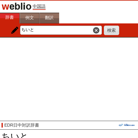
中国語
辞書
例文
翻訳
EDR日中対訳辞書
ちいと