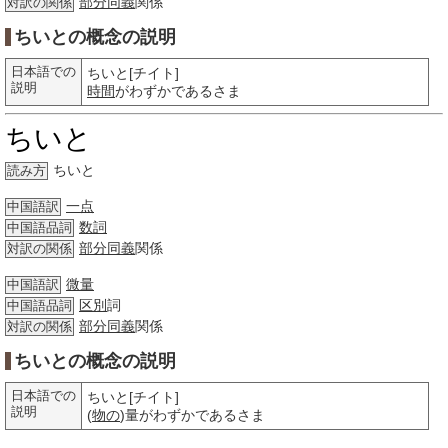
部分
同義
関係
対訳の関係
ちいとの概念の説明
日本語での
ちいと[チイト]
説明
時間
がわずかであるさま
ちいと
ちいと
読み方
一点
中国語訳
数詞
中国語品詞
部分
同義
関係
対訳の関係
微量
中国語訳
区別
詞
中国語品詞
部分
同義
関係
対訳の関係
ちいとの概念の説明
日本語での
ちいと[チイト]
説明
(
物の
)量がわずかであるさま