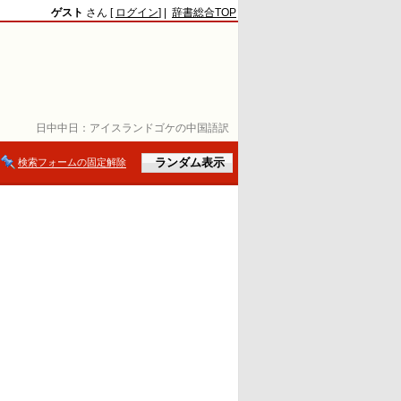
ゲスト
さん [
ログイン
] |
辞書総合TOP
日中中日：
アイスランドゴケの中国語訳
検索フォームの固定解除