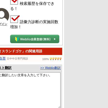
検索履歴を保存でき
る！
語彙力診断の実施回数
グイン
増加！
イスランドゴケ」の関連用語
岛苔
日中中日専門用語
100%
スト翻訳
>> Weblio翻訳