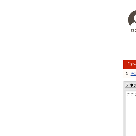
ロ
「ア
1
冰
テキ