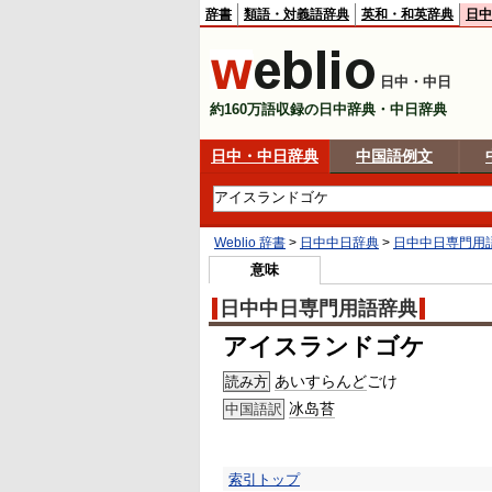
辞書
類語・対義語辞典
英和・和英辞典
日中
日中・中日
約160万語収録の日中辞典・中日辞典
日中・中日辞典
中国語例文
Weblio 辞書
>
日中中日辞典
>
日中中日専門用
意味
日中中日専門用語辞典
アイスランドゴケ
あいすらんど
ごけ
読み方
冰岛
苔
中国語訳
索引トップ