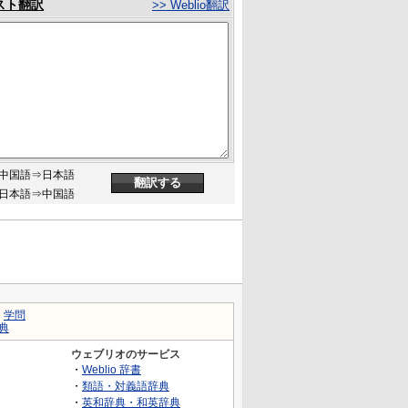
スト翻訳
>> Weblio翻訳
中国語⇒日本語
日本語⇒中国語
｜
学問
典
ウェブリオのサービス
・
Weblio 辞書
・
類語・対義語辞典
・
英和辞典・和英辞典