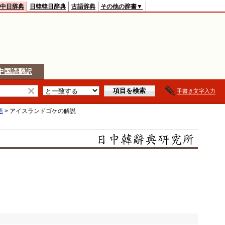
中日辞典
日韓韓日辞典
古語辞典
その他の辞書▼
中国語翻訳
手書き文字入力
語
>
アイスランドゴケ
の解説