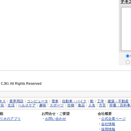
テキ
 CJKI. All Rights Reserved
ネス
｜
業界用語
｜
コンピュータ
｜
電車
｜
自動車・バイク
｜
船
｜
工学
｜
建築・不動産
文化
｜
生活
｜
ヘルスケア
｜
趣味
｜
スポーツ
｜
生物
｜
食品
｜
人名
｜
方言
｜
辞書・百科事
能
お問合せ・ご要望
会社概要
リオのアプリ
・
お問い合わせ
・
公式企業ページ
・
会社情報
・
採用情報