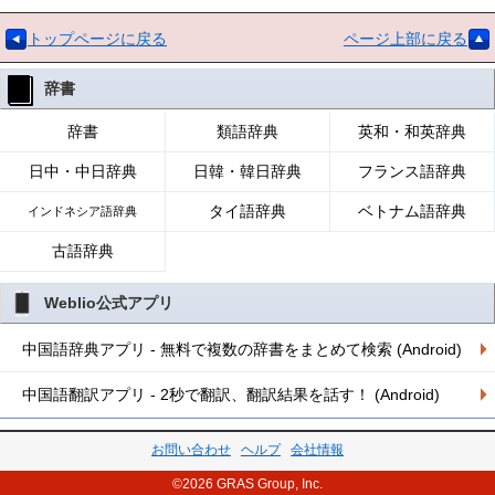
トップページに戻る
ページ上部に戻る
辞書
辞書
類語辞典
英和・和英辞典
日中・中日辞典
日韓・韓日辞典
フランス語辞典
タイ語辞典
ベトナム語辞典
インドネシア語辞典
古語辞典
Weblio公式アプリ
中国語辞典アプリ - 無料で複数の辞書をまとめて検索 (Android)
中国語翻訳アプリ - 2秒で翻訳、翻訳結果を話す！ (Android)
お問い合わせ
ヘルプ
会社情報
©2026 GRAS Group, Inc.