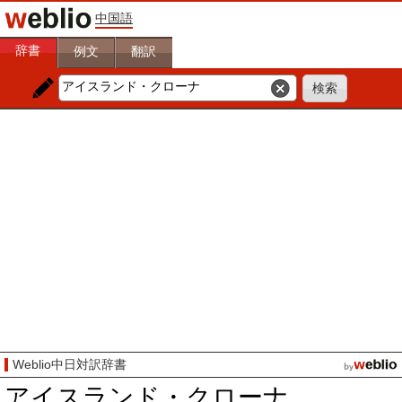
中国語
辞書
例文
翻訳
Weblio中日対訳辞書
アイスランド・クローナ