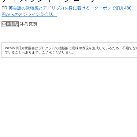
PR:
英会話の緊張感とアドリブ力を身に着ける！クーポンで初月480
円からのオンライン英会話！
冰岛克朗
中国語訳
Weblio中日対訳辞書はプログラムで機械的に意味や表現を生成しているため、不適切
ていることもあります。ご了承くださいませ。