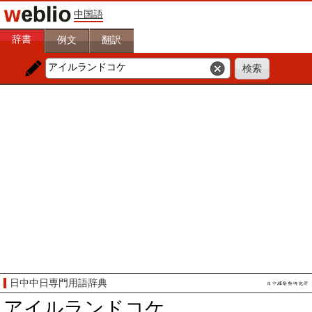
中国語
辞書
例文
翻訳
日中中日専門用語辞典
アイルランドコケ