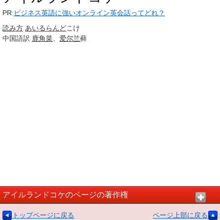
PR:
ビジネス英語に強いオンライン英会話ってどれ？
読み方
あいるらんど
こけ
中国語訳
鹿角菜
、
爱尔兰
藓
アイルランドコケのページの著作権
トップページに戻る
ページ上部に戻る