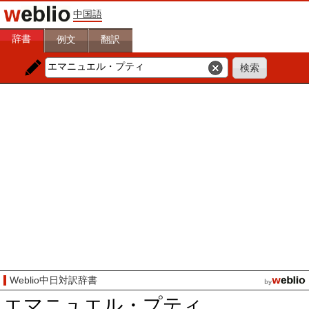
中国語
辞書
例文
翻訳
Weblio中日対訳辞書
エマニュエル・プティ