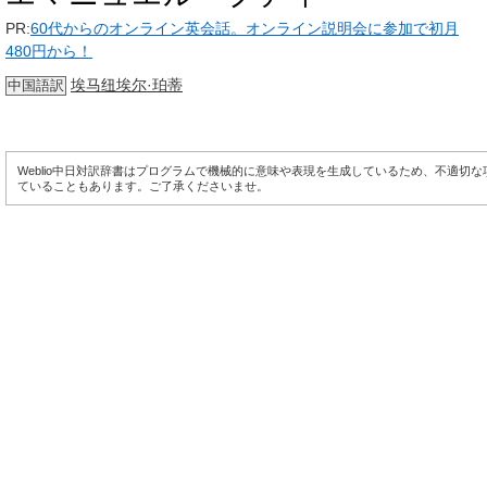
PR:
60代からのオンライン英会話。オンライン説明会に参加で初月
480円から！
埃马纽埃尔·珀蒂
中国語訳
Weblio中日対訳辞書はプログラムで機械的に意味や表現を生成しているため、不適切
ていることもあります。ご了承くださいませ。