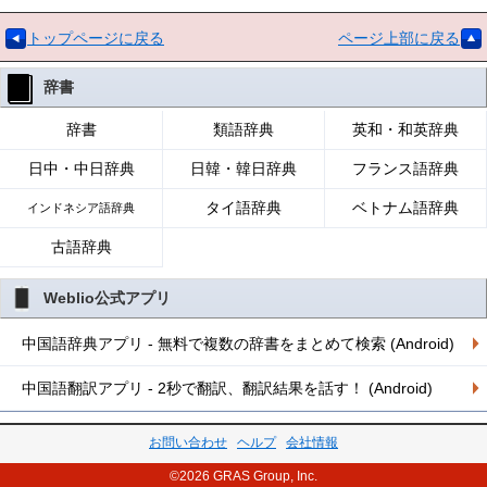
トップページに戻る
ページ上部に戻る
辞書
辞書
類語辞典
英和・和英辞典
日中・中日辞典
日韓・韓日辞典
フランス語辞典
タイ語辞典
ベトナム語辞典
インドネシア語辞典
古語辞典
Weblio公式アプリ
中国語辞典アプリ - 無料で複数の辞書をまとめて検索 (Android)
中国語翻訳アプリ - 2秒で翻訳、翻訳結果を話す！ (Android)
お問い合わせ
ヘルプ
会社情報
©2026 GRAS Group, Inc.