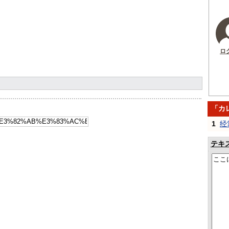
ロ
「カ
1
经
テキ