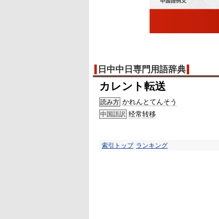
日中中日専門用語辞典
カレント転送
かれんと
てんそう
読み方
经常
转移
中国語訳
索引トップ
ランキング