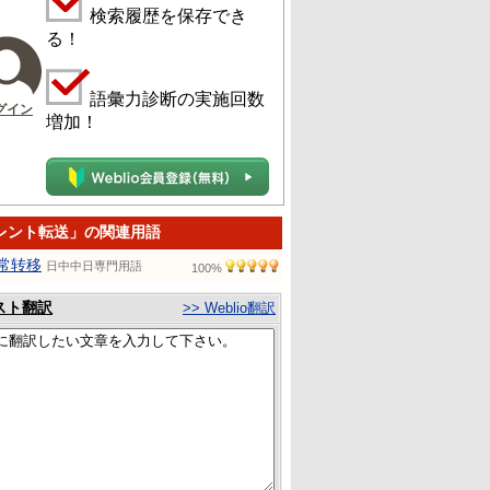
検索履歴を保存でき
る！
語彙力診断の実施回数
グイン
増加！
レント転送」の関連用語
常转移
日中中日専門用語
100%
スト翻訳
>> Weblio翻訳