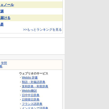
フェノール
同源
見届ける
凡是
>>もっとランキングを見る
｜
学問
典
ウェブリオのサービス
・
Weblio 辞書
・
類語・対義語辞典
・
英和辞典・和英辞典
・
Weblio翻訳
・
日中中日辞典
・
日韓韓日辞典
・
フランス語辞典
・
インドネシア語辞典