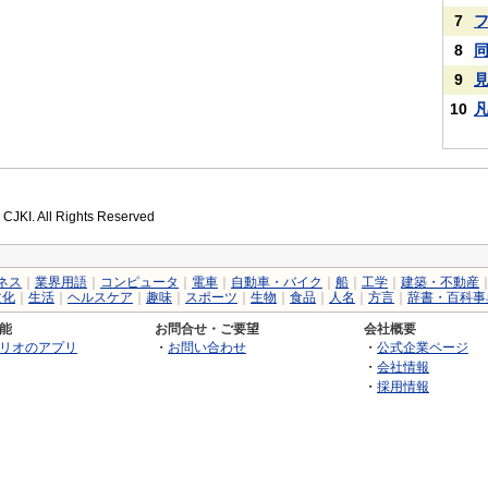
7
8
9
10
 CJKI. All Rights Reserved
ネス
｜
業界用語
｜
コンピュータ
｜
電車
｜
自動車・バイク
｜
船
｜
工学
｜
建築・不動産
文化
｜
生活
｜
ヘルスケア
｜
趣味
｜
スポーツ
｜
生物
｜
食品
｜
人名
｜
方言
｜
辞書・百科事
能
お問合せ・ご要望
会社概要
リオのアプリ
・
お問い合わせ
・
公式企業ページ
・
会社情報
・
採用情報