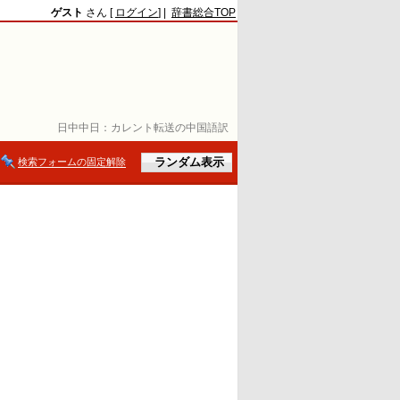
ゲスト
さん [
ログイン
] |
辞書総合TOP
日中中日：
カレント転送の中国語訳
検索フォームの固定解除