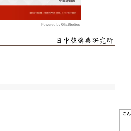
Powered by 
GliaStudios
Mute
こん