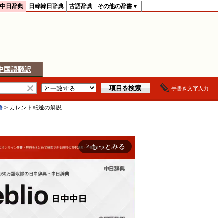
中日辞典
日韓韓日辞典
古語辞典
その他の辞書▼
中国語翻訳
手書き文字入力
語
>
カレント転送
の解説
もっとみる
arrow_forward_ios