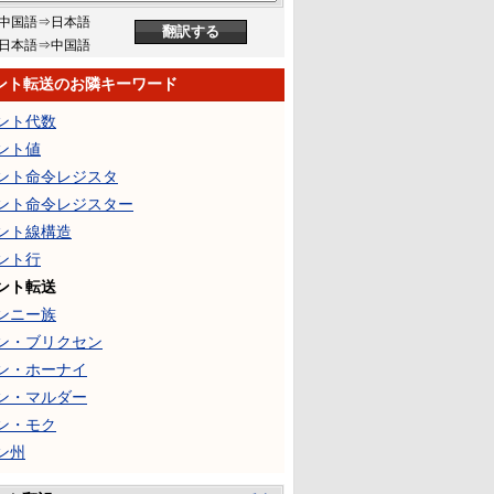
中国語⇒日本語
日本語⇒中国語
ント転送のお隣キーワード
ント代数
ント値
ント命令レジスタ
ント命令レジスター
ント線構造
ント行
ント転送
ンニー族
ン・ブリクセン
ン・ホーナイ
ン・マルダー
ン・モク
ン州