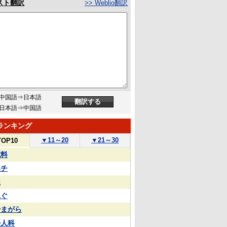
スト翻訳
>> Weblio翻訳
中国語⇒日本語
日本語⇒中国語
ランキング
▼
11～20
▼
21～30
TOP10
試料
ハチ
屋
泳ぐ
やまがら
婦人科