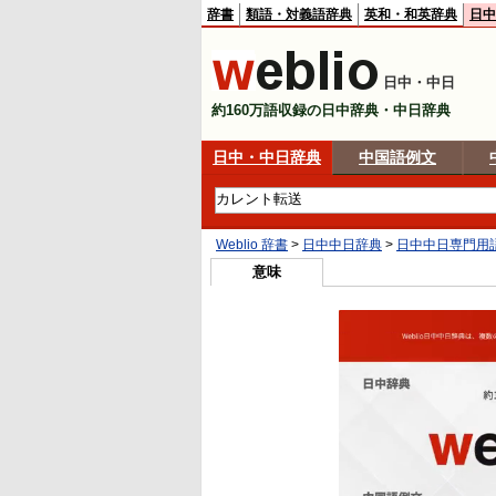
辞書
類語・対義語辞典
英和・和英辞典
日中
日中・中日
約160万語収録の日中辞典・中日辞典
日中・中日辞典
中国語例文
Weblio 辞書
>
日中中日辞典
>
日中中日専門用
意味