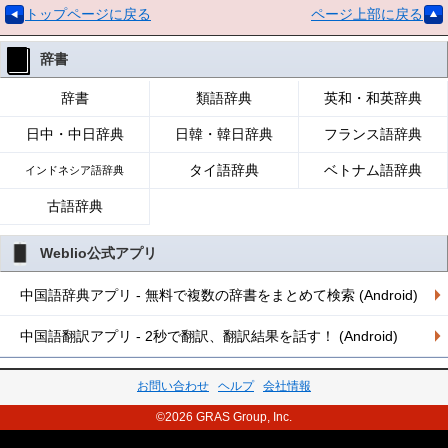
トップページに戻る
ページ上部に戻る
辞書
辞書
類語辞典
英和・和英辞典
日中・中日辞典
日韓・韓日辞典
フランス語辞典
タイ語辞典
ベトナム語辞典
インドネシア語辞典
古語辞典
Weblio公式アプリ
中国語辞典アプリ - 無料で複数の辞書をまとめて検索 (Android)
中国語翻訳アプリ - 2秒で翻訳、翻訳結果を話す！ (Android)
お問い合わせ
ヘルプ
会社情報
©2026 GRAS Group, Inc.