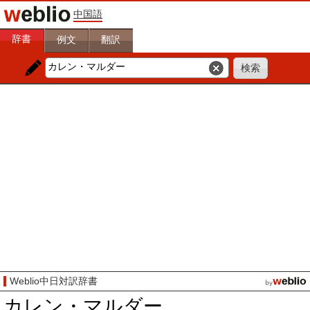
中国語
辞書
例文
翻訳
Weblio中日対訳辞書
カレン・マルダー