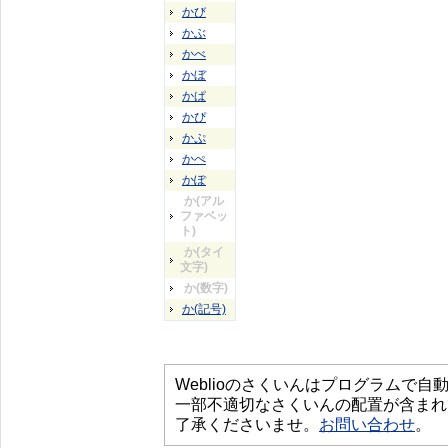
かび
かぶ
かべ
かぼ
かぱ
かぴ
かぷ
かぺ
かぽ
か(アル
ファベッ
ト)
か(タイ
文字)
か(数字)
か(記号)
Weblioのさくいんはプログラムで
一部不適切なさくいんの配置が含まれ
了承くださいませ。
お問い合わせ
。