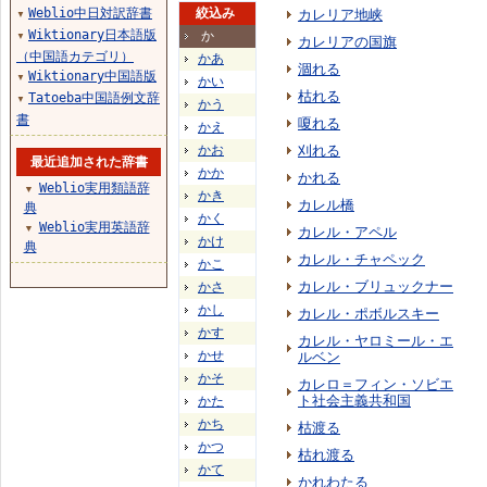
Weblio中日対訳辞書
絞込み
カレリア地峡
▼
Wiktionary日本語版
か
▼
カレリアの国旗
（中国語カテゴリ）
かあ
涸れる
Wiktionary中国語版
▼
かい
枯れる
Tatoeba中国語例文辞
▼
かう
書
嗄れる
かえ
かお
刈れる
最近追加された辞書
かか
かれる
Weblio実用類語辞
▼
かき
カレル橋
典
かく
Weblio実用英語辞
▼
カレル・アペル
かけ
典
カレル・チャペック
かこ
カレル・ブリュックナー
かさ
かし
カレル・ポボルスキー
かす
カレル・ヤロミール・エ
かせ
ルベン
かそ
カレロ＝フィン・ソビエ
ト社会主義共和国
かた
かち
枯渡る
かつ
枯れ渡る
かて
かれわたる