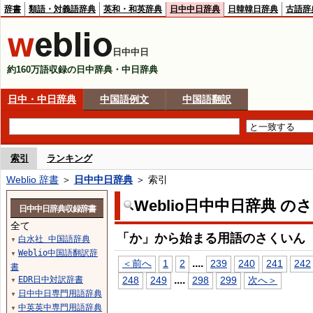
辞書
類語・対義語辞典
英和・和英辞典
日中中日辞典
日韓韓日辞典
古語辞
日中中日
約160万語収録の日中辞典・中日辞典
日中・中日辞典
中国語例文
中国語翻訳
索引
ランキング
Weblio 辞書
＞
日中中日辞典
＞ 索引
Weblio日中中日辞典 の
日中中日辞典収録辞書
全て
「か」から始まる用語のさくいん
白水社 中国語辞典
▼
Weblio中国語翻訳辞
▼
...
.
＜前へ
1
2
239
240
241
242
書
...
.
EDR日中対訳辞書
248
249
298
299
次へ＞
▼
日中中日専門用語辞典
▼
中英英中専門用語辞典
▼