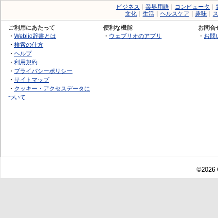
ビジネス
｜
業界用語
｜
コンピュータ
｜
文化
｜
生活
｜
ヘルスケア
｜
趣味
｜
ご利用にあたって
便利な機能
お問合
・
Weblio辞書とは
・
ウェブリオのアプリ
・
お問
・
検索の仕方
・
ヘルプ
・
利用規約
・
プライバシーポリシー
・
サイトマップ
・
クッキー・アクセスデータに
ついて
©2026 