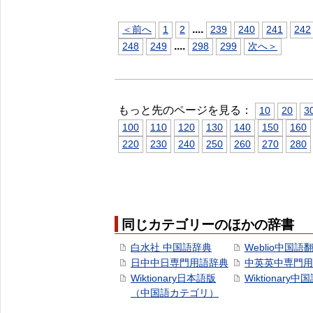
...
.
＜前へ
1
2
239
240
241
242
...
.
248
249
298
299
次へ＞
もっと先のページを見る：
10
20
3
100
110
120
130
140
150
160
220
230
240
250
260
270
280
同じカテゴリーのほかの辞書
白水社 中国語辞典
Weblio中国語
日中中日専門用語辞典
中英英中専門用
Wiktionary日本語版
Wiktionary中
（中国語カテゴリ）