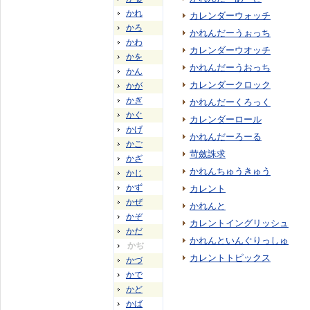
かれ
カレンダーウォッチ
かろ
かれんだーうぉっち
かわ
カレンダーウオッチ
かを
かれんだーうおっち
かん
カレンダークロック
かが
かぎ
かれんだーくろっく
かぐ
カレンダーロール
かげ
かれんだーろーる
かご
苛斂誅求
かざ
かれんちゅうきゅう
かじ
かず
カレント
かぜ
かれんと
かぞ
カレントイングリッシュ
かだ
かれんといんぐりっしゅ
かぢ
カレントトピックス
かづ
かで
かど
かば