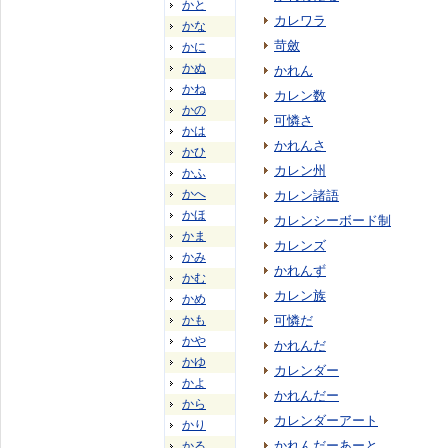
かと
カレワラ
かな
苛斂
かに
かぬ
かれん
かね
カレン数
かの
可憐さ
かは
かれんさ
かひ
カレン州
かふ
かへ
カレン諸語
かほ
カレンシーボード制
かま
カレンズ
かみ
かれんず
かむ
カレン族
かめ
かも
可憐だ
かや
かれんだ
かゆ
カレンダー
かよ
かれんだー
から
カレンダーアート
かり
かれんだーあーと
かる