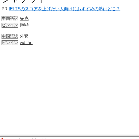
PR:
IELTSのスコアを上げたい人向けにおすすめの塾はどこ？
夹克
中国語訳
jiākè
ピンイン
外套
中国語訳
wàitào
ピンイン