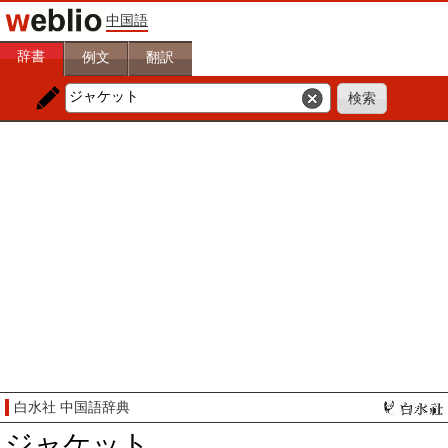
中国語
辞書
例文
翻訳
白水社 中国語辞典
ジャケット