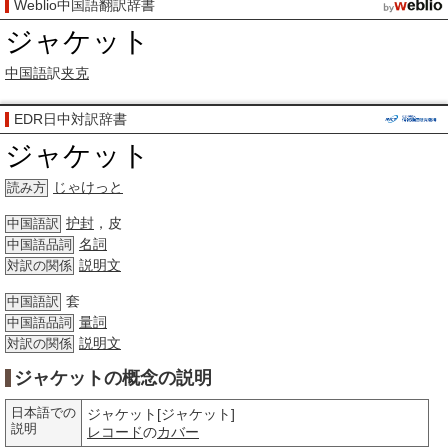
Weblio中国語翻訳辞書
ジャケット
中国語
訳
夹克
EDR日中対訳辞書
ジャケット
じゃけっと
読み方
护封
，皮
中国語訳
名詞
中国語品詞
説明文
対訳の関係
套
中国語訳
量詞
中国語品詞
説明文
対訳の関係
ジャケットの概念の説明
日本語での
ジャケット[ジャケット]
説明
レコード
の
カバー