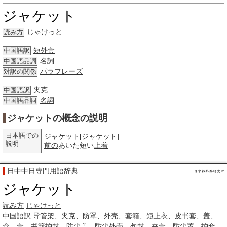
ジャケット
じゃけっと
読み方
短外套
中国語訳
名詞
中国語品詞
パラフレーズ
対訳の関係
夹克
中国語訳
名詞
中国語品詞
ジャケットの概念の説明
日本語での
ジャケット[ジャケット]
説明
前の
あいた短い
上着
日中中日専門用語辞典
ジャケット
読み方
じゃけっと
中国語訳
导管
架
、
夹克
、防罩、
外壳
、套箱、短
上衣
、皮
书套
、盖、
盒、套、
书籍
护封
、
防尘
盖、
防尘
外壳
、
包封
、夹套、
防尘罩
、
护套