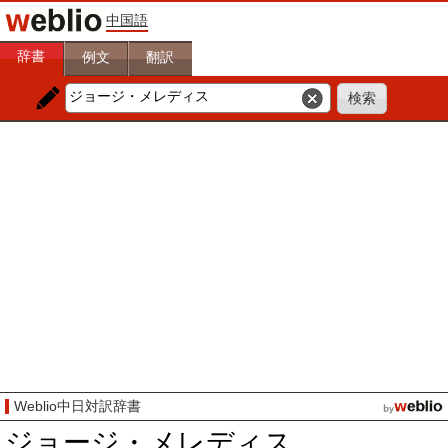
中国語
辞書
例文
翻訳
Weblio中日対訳辞書
ジョージ・メレディス