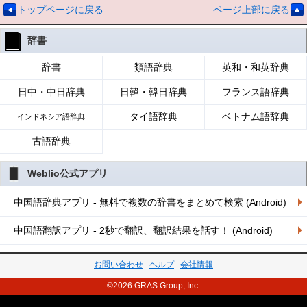
トップページに戻る
ページ上部に戻る
辞書
辞書
類語辞典
英和・和英辞典
日中・中日辞典
日韓・韓日辞典
フランス語辞典
タイ語辞典
ベトナム語辞典
インドネシア語辞典
古語辞典
Weblio公式アプリ
中国語辞典アプリ - 無料で複数の辞書をまとめて検索 (Android)
中国語翻訳アプリ - 2秒で翻訳、翻訳結果を話す！ (Android)
お問い合わせ
ヘルプ
会社情報
©2026 GRAS Group, Inc.