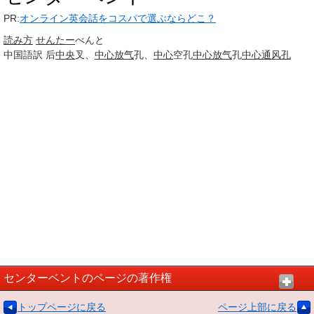
PR:
オンライン英会話をコスパで選ぶならどこ？
読み方
せんたー
べんと
中国語訳
后
中央
叉、
中心
放气
孔、
中心
空孔
中心
放气
孔
中心
通风孔
センターベントのページの著作権
トップページに戻る
ページ上部に戻る