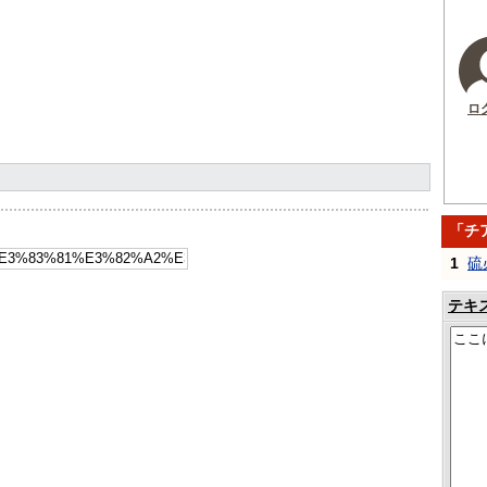
ロ
「チ
1
硫
テキ