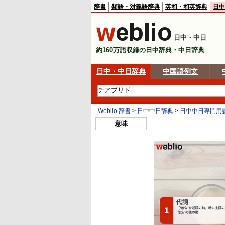
辞書
類語・対義語辞典
英和・和英辞典
日中
日中・中日
約160万語収録の日中辞典・中日辞典
日中・中日辞典
中国語例文
Weblio 辞書
>
日中中日辞典
>
日中中日専門用
意味