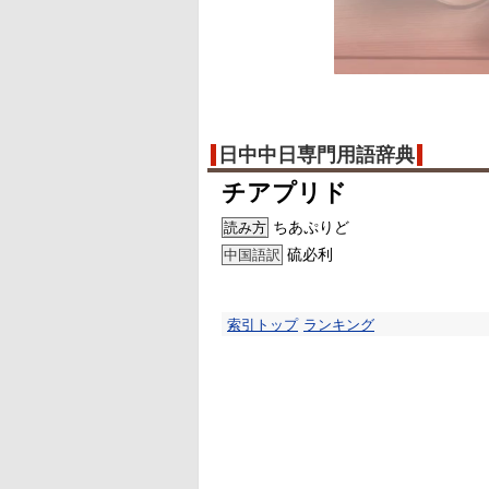
日中中日専門用語辞典
チアプリド
ちあぷりど
読み方
硫必利
中国語訳
索引トップ
ランキング