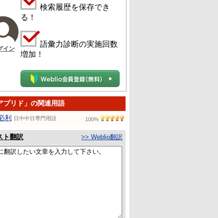
検索履歴を保存でき
る！
語彙力診断の実施回数
グイン
増加！
アプリド」の関連用語
必利
日中中日専門用語
100%
スト翻訳
>> Weblio翻訳