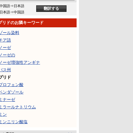
中国語⇒日本語
日本語⇒中国語
プリドのお隣キーワード
ゾール染料
チア語
ノーゼ
ノーゼの
ノーゼ増強性アンギナ
パス州
プリド
プロフェン酸
ベンダゾール
ミナーゼ
ミラールナトリウム
ミン
ミンニリン酸塩