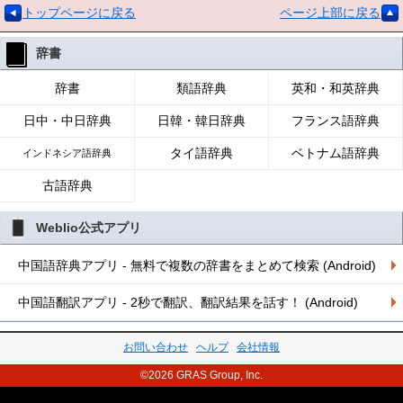
トップページに戻る
ページ上部に戻る
辞書
辞書
類語辞典
英和・和英辞典
日中・中日辞典
日韓・韓日辞典
フランス語辞典
タイ語辞典
ベトナム語辞典
インドネシア語辞典
古語辞典
Weblio公式アプリ
中国語辞典アプリ - 無料で複数の辞書をまとめて検索 (Android)
中国語翻訳アプリ - 2秒で翻訳、翻訳結果を話す！ (Android)
お問い合わせ
ヘルプ
会社情報
©2026 GRAS Group, Inc.