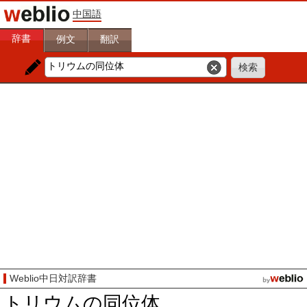
中国語
辞書
例文
翻訳
Weblio中日対訳辞書
トリウムの同位体