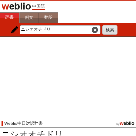
中国語
辞書
例文
翻訳
Weblio中日対訳辞書
ニシオオチドリ