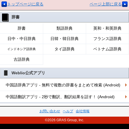
トップページに戻る
ページ上部に戻る
辞書
辞書
類語辞典
英和・和英辞典
日中・中日辞典
日韓・韓日辞典
フランス語辞典
タイ語辞典
ベトナム語辞典
インドネシア語辞典
古語辞典
Weblio公式アプリ
中国語辞典アプリ - 無料で複数の辞書をまとめて検索 (Android)
中国語翻訳アプリ - 2秒で翻訳、翻訳結果を話す！ (Android)
お問い合わせ
ヘルプ
会社情報
©2026 GRAS Group, Inc.