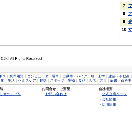
7
8
9
10
 CJKI. All Rights Reserved
ネス
｜
業界用語
｜
コンピュータ
｜
電車
｜
自動車・バイク
｜
船
｜
工学
｜
建築・不動産
文化
｜
生活
｜
ヘルスケア
｜
趣味
｜
スポーツ
｜
生物
｜
食品
｜
人名
｜
方言
｜
辞書・百科事
能
お問合せ・ご要望
会社概要
リオのアプリ
・
お問い合わせ
・
公式企業ページ
・
会社情報
・
採用情報