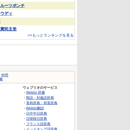
フルーツポンチ
アウディ
光
立憲民主党
>>もっとランキングを見る
｜
学問
典
ウェブリオのサービス
・
Weblio 辞書
・
類語・対義語辞典
・
英和辞典・和英辞典
・
Weblio翻訳
・
日中中日辞典
・
日韓韓日辞典
・
フランス語辞典
・
インドネシア語辞典