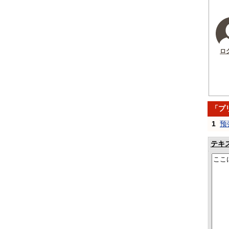
ロ
「プ
1
预
テキ