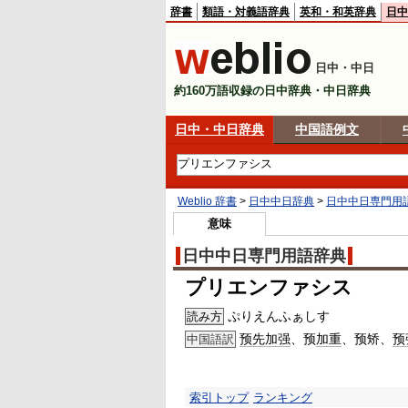
辞書
類語・対義語辞典
英和・和英辞典
日中
日中・中日
約160万語収録の日中辞典・中日辞典
日中・中日辞典
中国語例文
Weblio 辞書
>
日中中日辞典
>
日中中日専門用
意味
日中中日専門用語辞典
プリエンファシス
ぷりえんふぁしす
読み方
预先
加强
、预
加重
、预矫、
预
中国語訳
索引トップ
ランキング