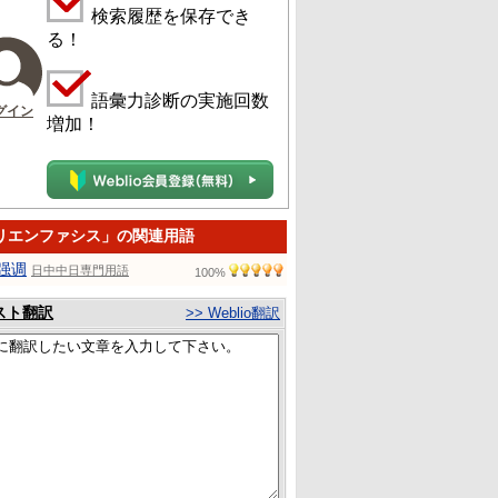
検索履歴を保存でき
る！
語彙力診断の実施回数
グイン
増加！
リエンファシス」の関連用語
强调
日中中日専門用語
100%
スト翻訳
>> Weblio翻訳