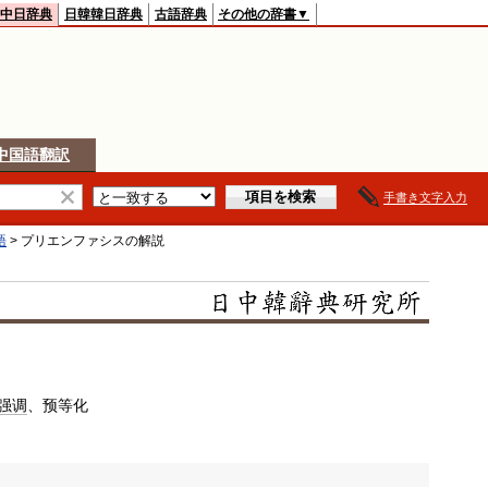
中日辞典
日韓韓日辞典
古語辞典
その他の辞書▼
中国語翻訳
手書き文字入力
語
>
プリエンファシス
の解説
强调
、预等化