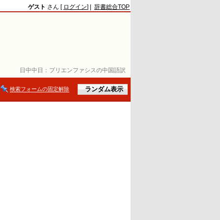
ゲスト
さん [
ログイン
] |
辞書総合TOP
日中中日：
プリエンファシスの中国語訳
検索フォームの固定解除