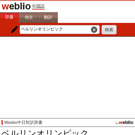
中国語
辞書
例文
翻訳
Weblio中日対訳辞書
ベルリンオリンピック