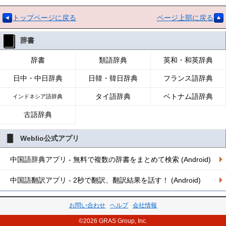
トップページに戻る
ページ上部に戻る
辞書
辞書
類語辞典
英和・和英辞典
日中・中日辞典
日韓・韓日辞典
フランス語辞典
タイ語辞典
ベトナム語辞典
インドネシア語辞典
古語辞典
Weblio公式アプリ
中国語辞典アプリ - 無料で複数の辞書をまとめて検索 (Android)
中国語翻訳アプリ - 2秒で翻訳、翻訳結果を話す！ (Android)
お問い合わせ
ヘルプ
会社情報
©2026 GRAS Group, Inc.