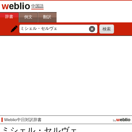
中国語
辞書
例文
翻訳
Weblio中日対訳辞書
ミシェル・セルヴェ