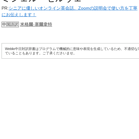
PR:
シニアに優しいオンライン英会話。Zoomの説明会で使い方を丁寧
にお伝えします！
米格爾·塞爾韋特
中国語訳
Weblio中日対訳辞書はプログラムで機械的に意味や表現を生成しているため、不適切
ていることもあります。ご了承くださいませ。