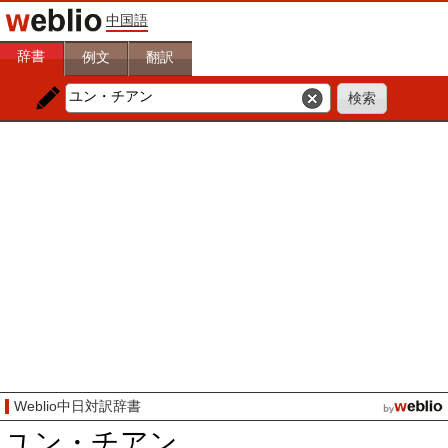
中国語
辞書
例文
翻訳
Weblio中日対訳辞書
ユン・チアン