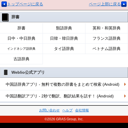
トップページに戻る
ページ上部に戻る
辞書
辞書
類語辞典
英和・和英辞典
日中・中日辞典
日韓・韓日辞典
フランス語辞典
タイ語辞典
ベトナム語辞典
インドネシア語辞典
古語辞典
Weblio公式アプリ
中国語辞典アプリ - 無料で複数の辞書をまとめて検索 (Android)
中国語翻訳アプリ - 2秒で翻訳、翻訳結果を話す！ (Android)
お問い合わせ
ヘルプ
会社情報
©2026 GRAS Group, Inc.