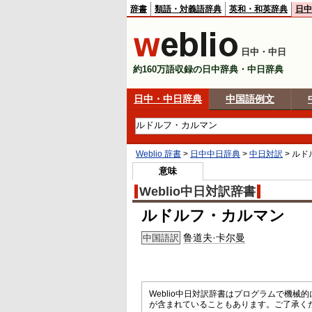
辞書
類語・対義語辞典
英和・和英辞典
日中
日中・中日
約160万語収録の日中辞典・中日辞典
日中・中日辞典
中国語例文
Weblio 辞書
>
日中中日辞典
>
中日対訳
>
ルド
意味
Weblio中日対訳辞書
ルドルフ・カルマン
鲁道夫·卡尔曼
中国語訳
Weblio中日対訳辞書はプログラムで機
が含まれていることもあります。ご了承く