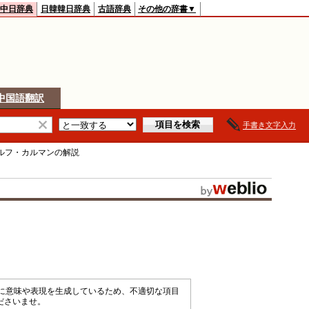
中日辞典
日韓韓日辞典
古語辞典
その他の辞書▼
中国語翻訳
手書き文字入力
ルフ・カルマン
の解説
械的に意味や表現を生成しているため、不適切な項目
ださいませ。