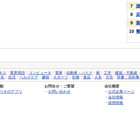
7
8
9
10
ネス
｜
業界用語
｜
コンピュータ
｜
電車
｜
自動車・バイク
｜
船
｜
工学
｜
建築・不動産
文化
｜
生活
｜
ヘルスケア
｜
趣味
｜
スポーツ
｜
生物
｜
食品
｜
人名
｜
方言
｜
辞書・百科事
能
お問合せ・ご要望
会社概要
リオのアプリ
・
お問い合わせ
・
公式企業ページ
・
会社情報
・
採用情報