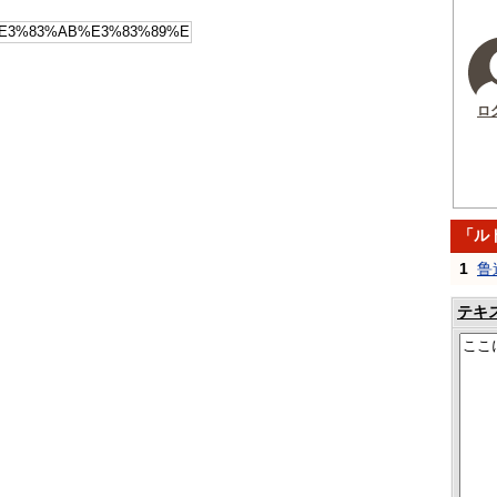
ロ
「ル
1
鲁
テキ