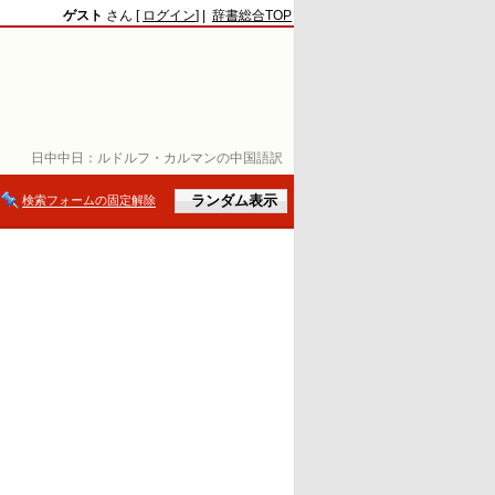
ゲスト
さん [
ログイン
] |
辞書総合TOP
日中中日：
ルドルフ・カルマンの中国語訳
検索フォームの固定解除