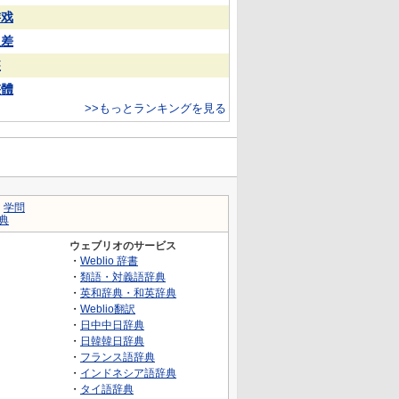
游戏
反差
装
整體
>>もっとランキングを見る
｜
学問
典
ウェブリオのサービス
・
Weblio 辞書
・
類語・対義語辞典
・
英和辞典・和英辞典
・
Weblio翻訳
・
日中中日辞典
・
日韓韓日辞典
・
フランス語辞典
・
インドネシア語辞典
・
タイ語辞典