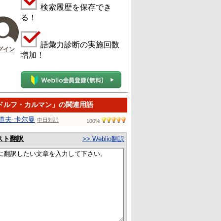
検索履歴を保存でき
る！
語彙力診断の実施回数
グイン
増加！
ドルフ・カルマン」の関連用語
道夫·卡尔曼
中日対訳
100%
スト翻訳
>> Weblio翻訳