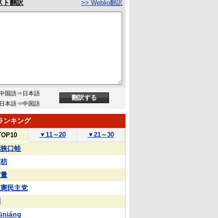
スト翻訳
>> Weblio翻訳
中国語⇒日本語
日本語⇒中国語
ランキング
▼
11～20
▼
21～30
TOP10
花狭口蛙
苏枋
実量
立憲民主党
蒯
ūniáng