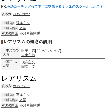
PR:
英語コーチングって本当に効果ある？人気のスクールはどこ？
れありすむ
読み方
现实主义
中国語訳
名詞
中国語品詞
部分
同義
関係
対訳の関係
レアリスムの概念の説明
日本語での
現実主義
[ゲンジツシュギ]
説明
現実主義
中国語での
现实主义
説明
现实主义
レアリスム
れありすむ
読み方
写实主义
中国語訳
名詞
中国語品詞
部分
同義
関係
対訳の関係