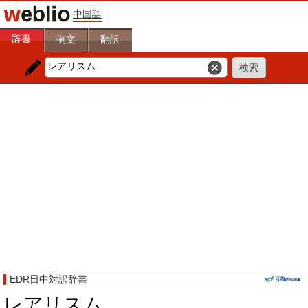
中国語
辞書
例文
翻訳
EDR日中対訳辞書
レアリスム