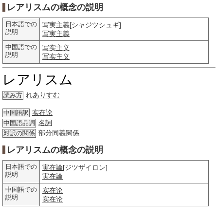
レアリスムの概念の説明
日本語での
写実主義
[シャジツシュギ]
説明
写実主義
中国語での
写实主义
説明
写实主义
レアリスム
れありすむ
読み方
实在论
中国語訳
名詞
中国語品詞
部分
同義
関係
対訳の関係
レアリスムの概念の説明
日本語での
実在論
[ジツザイロン]
説明
実在論
中国語での
实在论
説明
实在论