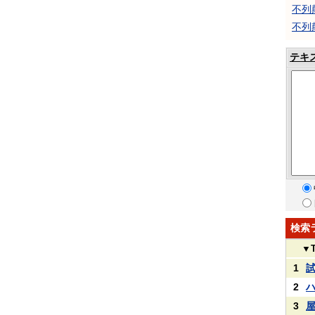
不列
不列
テキ
検索
▼
1
2
3