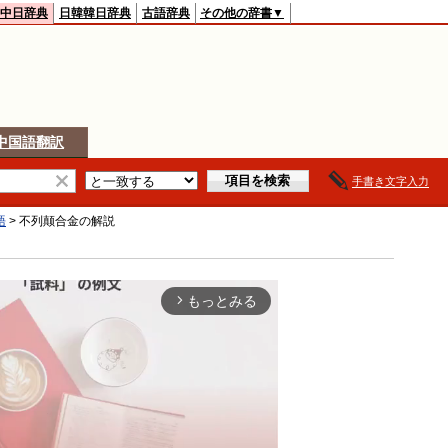
中日辞典
日韓韓日辞典
古語辞典
その他の辞書▼
中国語翻訳
手書き文字入力
語
>
不列颠合金
の解説
もっとみる
arrow_forward_ios