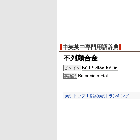
中英英中専門用語辞典
不列颠合金
bù liè diān hé jīn
ピンイン
Britannia metal
英語訳
索引トップ
用語の索引
ランキング