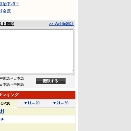
颠治下和平
颠金属
スト翻訳
>> Weblio翻訳
中国語⇒日本語
日本語⇒中国語
ランキング
▼
11～20
▼
21～30
TOP10
試料
ハチ
屋