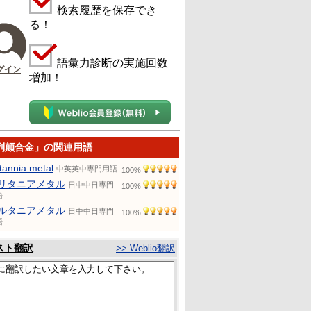
検索履歴を保存でき
る！
語彙力診断の実施回数
グイン
増加！
列颠合金」の関連用語
itannia metal
中英英中専門用語
100%
リタニアメタル
日中中日専門
100%
語
ルタニアメタル
日中中日専門
100%
語
スト翻訳
>> Weblio翻訳