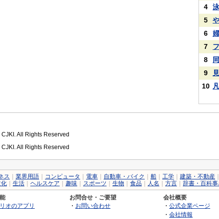
4
5
6
7
8
9
10
 CJKI. All Rights Reserved
 CJKI. All Rights Reserved
ネス
｜
業界用語
｜
コンピュータ
｜
電車
｜
自動車・バイク
｜
船
｜
工学
｜
建築・不動産
文化
｜
生活
｜
ヘルスケア
｜
趣味
｜
スポーツ
｜
生物
｜
食品
｜
人名
｜
方言
｜
辞書・百科事
能
お問合せ・ご要望
会社概要
リオのアプリ
・
お問い合わせ
・
公式企業ページ
・
会社情報