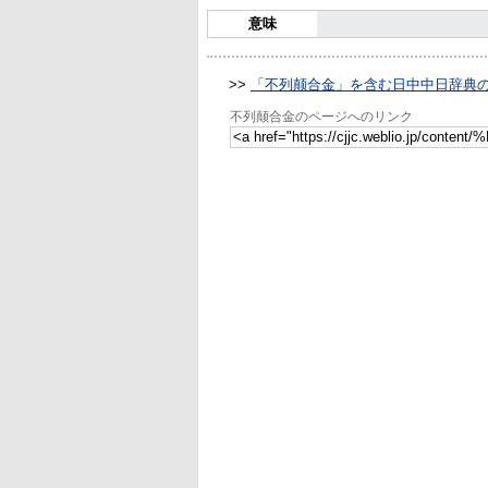
意味
>>
「不列颠合金」を含む日中中日辞典
不列颠合金のページへのリンク