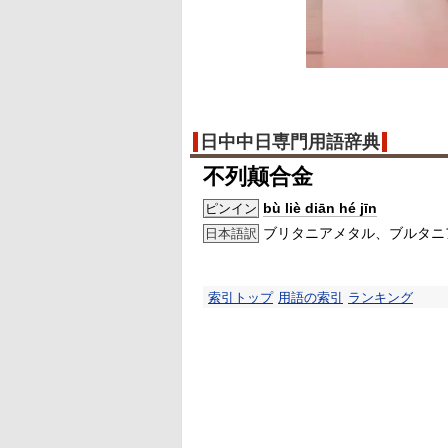
日中中日専門用語辞典
不列颠合金
bù liè diān hé jīn
ピンイン
ブリタニアメタル、ブルタニ
日本語訳
索引トップ
用語の索引
ランキング