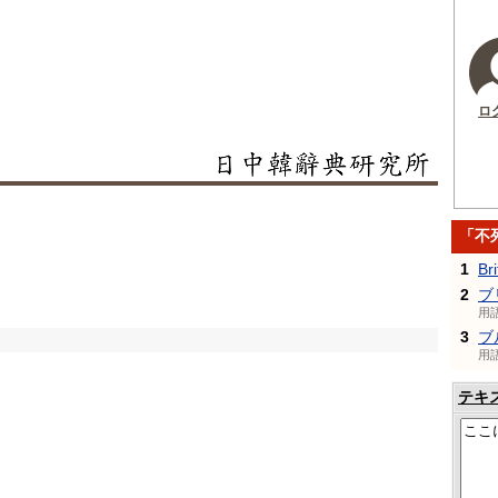
ロ
「不
1
Br
2
ブ
用
3
ブ
用
テキ