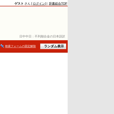
ゲスト
さん [
ログイン
] |
辞書総合TOP
日中中日：
不列颠合金の日本語訳
検索フォームの固定解除