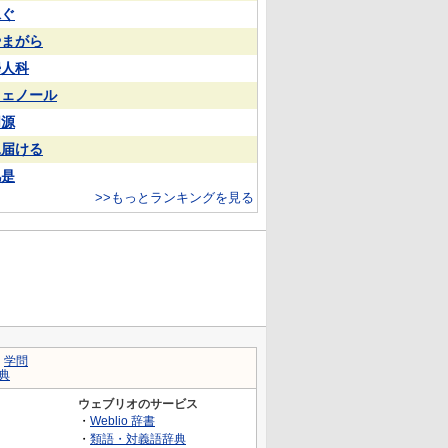
泳ぐ
やまがら
婦人科
フェノール
同源
見届ける
凡是
>>もっとランキングを見る
｜
学問
典
ウェブリオのサービス
・
Weblio 辞書
・
類語・対義語辞典