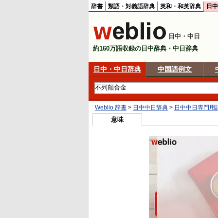
辞書
類語・対義語辞典
英和・和英辞典
日中
日中・中日
約160万語収録の日中辞典・中日辞典
日中・中日辞典
中国語例文
Weblio 辞書
>
日中中日辞典
>
日中中日専門用
意味