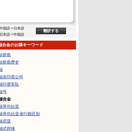
中国語⇒日本語
日本語⇒中国語
颠合金のお隣キーワード
顛群島
顛群島歷史
颠
颠东印度公司
颠印度军队
颠号
颠合金
颠哥伦比亚
颠哥伦比亚省行政区划
颠尼亚
颠式焊接