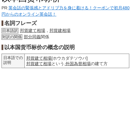
PR:
英会話の緊張感とアドリブ力を身に着ける！クーポンで初月480
円からのオンライン英会話！
名詞フレーズ
邦貨建て相場
，
邦貨建相場
日本語訳
部分
同義
関係
対訳の関係
以本国货币标价の概念の説明
日本語での
邦貨建て相場
[ホウカダテソウバ]
説明
邦貨建て相場
という,
外国為替相場
の建て方