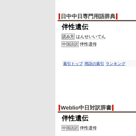
日中中日専門用語辞典
伴性遺伝
はんせいいでん
読み方
伴性遗传
中国語訳
索引トップ
用語の索引
ランキング
Weblio中日対訳辞書
伴性遺伝
伴性遗传
中国語訳