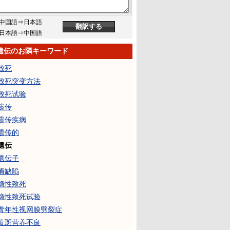
中国語⇒日本語
日本語⇒中国語
遺伝のお隣キーワード
致死
致死突变方法
致死试验
遗传
遗传疾病
遗传的
遺伝
遺伝子
酶缺陷
隐性致死
隐性致死试验
青年性视网膜劈裂症
黄斑营养不良