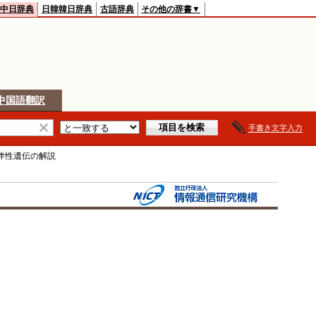
中日辞典
日韓韓日辞典
古語辞典
その他の辞書▼
中国語翻訳
手書き文字入力
伴性遺伝
の解説