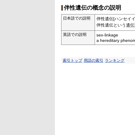
伴性遺伝の概念の説明
日本語での説明
伴性遺伝[ハンセイイ
伴性遺伝という
遺伝
英語での説明
sex-linkage
a hereditary phenom
索引トップ
用語の索引
ランキング