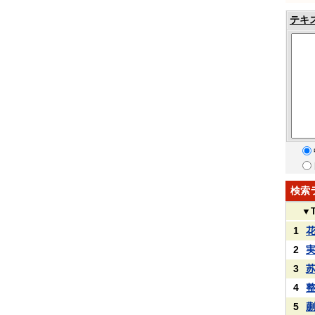
テキ
検索
▼
1
2
3
4
5