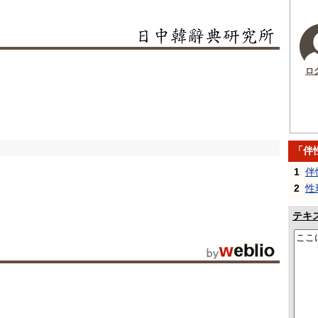
ロ
「伴
1
伴
2
性
テキ