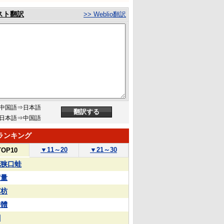
スト翻訳
>> Weblio翻訳
中国語⇒日本語
日本語⇒中国語
ランキング
▼
11～20
▼
21～30
TOP10
花狭口蛙
実量
苏枋
整體
蒯