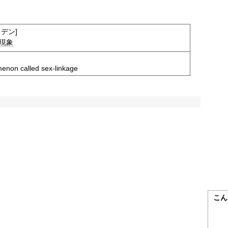
デン]
現象
enon called sex-linkage
こん