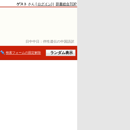
ゲスト
さん [
ログイン
] |
辞書総合TOP
日中中日：
伴性遺伝の中国語訳
検索フォームの固定解除