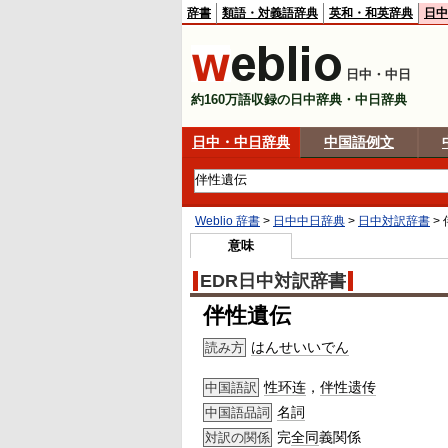
辞書
類語・対義語辞典
英和・和英辞典
日中
日中・中日
約160万語収録の日中辞典・中日辞典
日中・中日辞典
中国語例文
Weblio 辞書
>
日中中日辞典
>
日中対訳辞書
>
意味
EDR日中対訳辞書
伴性遺伝
はんせいいでん
読み方
性环连
，
伴性遗传
中国語訳
名詞
中国語品詞
完
全同
義関係
対訳の関係