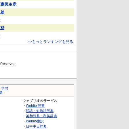
立憲民主党
反差
犬
游戏
装
>>もっとランキングを見る
s Reserved.
｜
学問
典
ウェブリオのサービス
・
Weblio 辞書
・
類語・対義語辞典
・
英和辞典・和英辞典
・
Weblio翻訳
・
日中中日辞典