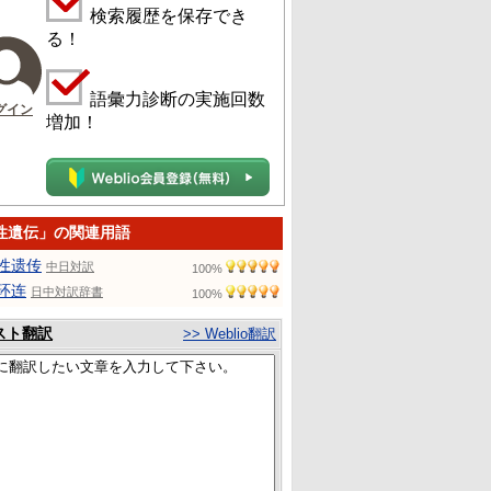
検索履歴を保存でき
る！
語彙力診断の実施回数
グイン
増加！
性遺伝」の関連用語
性遗传
中日対訳
100%
环连
日中対訳辞書
100%
スト翻訳
>> Weblio翻訳