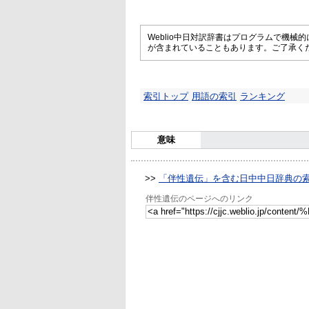
Weblio中日対訳辞書はプログラムで機
が含まれていることもあります。ご了承く
索引トップ
用語の索引
ランキング
意味
>>
「伴性遺伝」を含む日中中日辞典の
伴性遺伝のページへのリンク