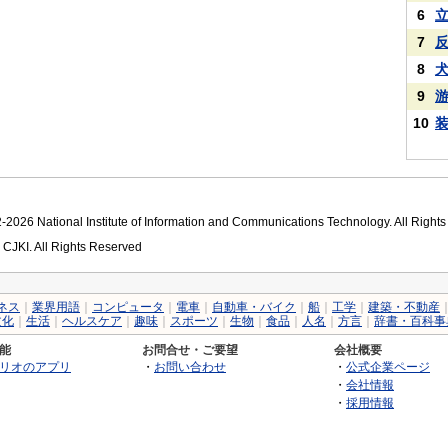
6
7
8
9
10
2026 National Institute of Information and Communications Technology. All Right
 CJKI. All Rights Reserved
ネス
｜
業界用語
｜
コンピュータ
｜
電車
｜
自動車・バイク
｜
船
｜
工学
｜
建築・不動産
文化
｜
生活
｜
ヘルスケア
｜
趣味
｜
スポーツ
｜
生物
｜
食品
｜
人名
｜
方言
｜
辞書・百科事
能
お問合せ・ご要望
会社概要
リオのアプリ
・
お問い合わせ
・
公式企業ページ
・
会社情報
・
採用情報