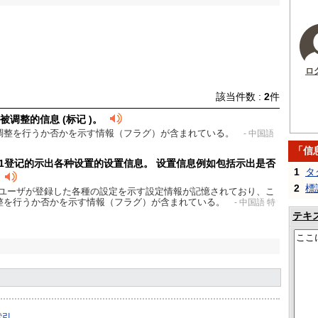
ロ
該当件数 :
2
件
调整的信息 (标记 )。
調整を行うか否かを示す情報（フラグ）が含まれている。
- 中国語
「信
 1登记的示出各种设置的设置信息。 设置信息例如包括示出是否
1
タ
2
標
てユーザが登録した各種の設定を示す設定情報が記憶されており、こ
整を行うか否かを示す情報（フラグ）が含まれている。
- 中国語 特
テキ
索引