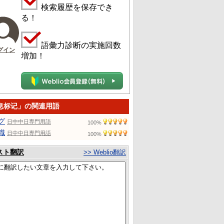
検索履歴を保存でき
る！
語彙力診断の実施回数
グイン
増加！
息标记」の関連用語
グ
日中中日専門用語
100%
識
日中中日専門用語
100%
スト翻訳
>> Weblio翻訳