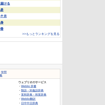
見届ける
凡是
上个月
动身
一冊
>>もっとランキングを見る
｜
学問
典
ウェブリオのサービス
・
Weblio 辞書
・
類語・対義語辞典
・
英和辞典・和英辞典
・
Weblio翻訳
・
日中中日辞典