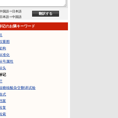
中国語⇒日本語
日本語⇒中国語
标记のお隣キーワード
机
权重图
架构
标准化
标号属性
标头
标记
栏
核糖核酸杂交翻译试验
格式
档案
检复
检索