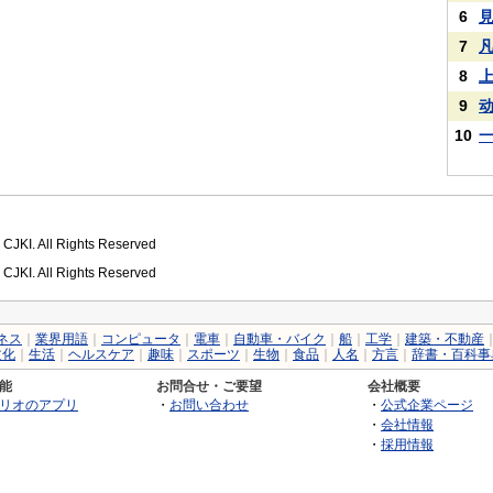
6
7
8
9
10
 CJKI. All Rights Reserved
 CJKI. All Rights Reserved
ネス
｜
業界用語
｜
コンピュータ
｜
電車
｜
自動車・バイク
｜
船
｜
工学
｜
建築・不動産
文化
｜
生活
｜
ヘルスケア
｜
趣味
｜
スポーツ
｜
生物
｜
食品
｜
人名
｜
方言
｜
辞書・百科事
能
お問合せ・ご要望
会社概要
リオのアプリ
・
お問い合わせ
・
公式企業ページ
・
会社情報
・
採用情報