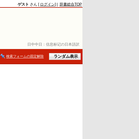
ゲスト
さん [
ログイン
] |
辞書総合TOP
日中中日：
信息标记の日本語訳
検索フォームの固定解除