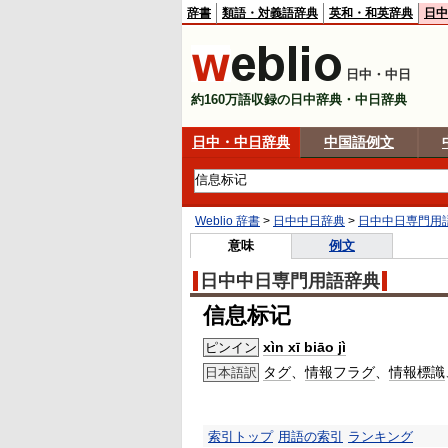
辞書
類語・対義語辞典
英和・和英辞典
日中
日中・中日
約160万語収録の日中辞典・中日辞典
日中・中日辞典
中国語例文
Weblio 辞書
>
日中中日辞典
>
日中中日専門用
意味
例文
日中中日専門用語辞典
信息标记
xìn xī biāo jì
ピンイン
タグ
、
情報
フラグ
、
情報
標識
日本語訳
索引トップ
用語の索引
ランキング