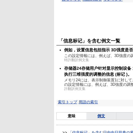
「信息标记」を含む例文一覧
例如，设置信息包括指示 3D强度是否被
この設定情報には、例えば、3D強度の
特許翻訳例文集
存储器24存储用户针对显示控制设备
执行三维强度的调整的信息 (标记 )。
メモリ24には、表示制御装置1に対し
の設定情報には、例えば、3D強度の調
許翻訳例文集
索引トップ
用語の索引
意味
例文
>>
「信息标记」を含む日中中日辞典の