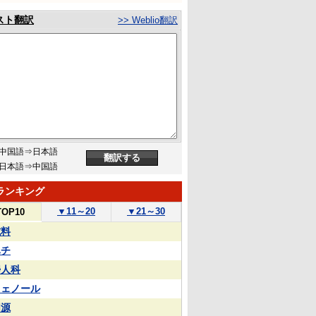
スト翻訳
>> Weblio翻訳
中国語⇒日本語
日本語⇒中国語
ランキング
▼
11～20
▼
21～30
TOP10
試料
ハチ
婦人科
フェノール
同源