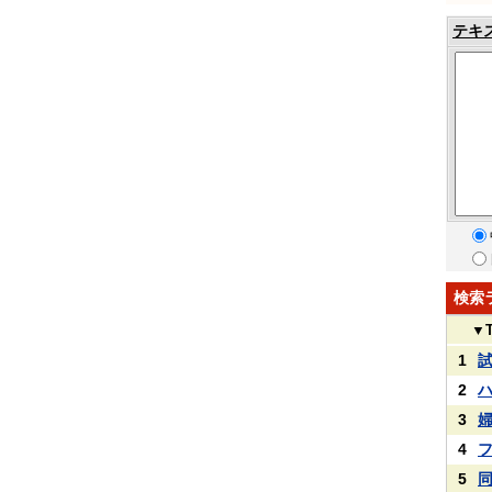
テキ
検索
▼
1
2
3
4
5