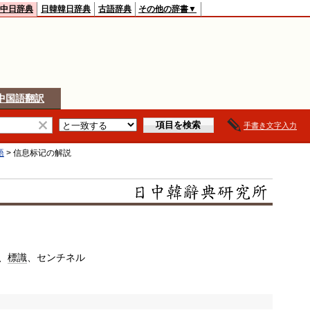
中日辞典
日韓韓日辞典
古語辞典
その他の辞書▼
中国語翻訳
手書き文字入力
語
>
信息标记
の解説
、
標識
、センチネル