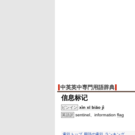
中英英中専門用語辞典
信息标记
xìn xī biāo jì
ピンイン
sentinel、information
flag
英語訳
索引トップ
用語の索引
ランキング