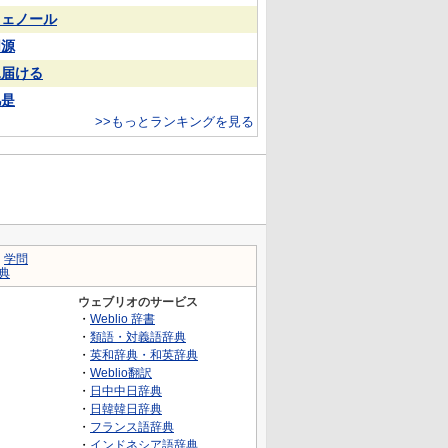
フェノール
同源
見届ける
凡是
>>もっとランキングを見る
｜
学問
典
ウェブリオのサービス
・
Weblio 辞書
・
類語・対義語辞典
・
英和辞典・和英辞典
・
Weblio翻訳
・
日中中日辞典
・
日韓韓日辞典
・
フランス語辞典
・
インドネシア語辞典