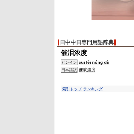
日中中日専門用語辞典
催泪浓度
cuī lèi
nóng dù
ピンイン
催涙
濃度
日本語訳
索引トップ
ランキング