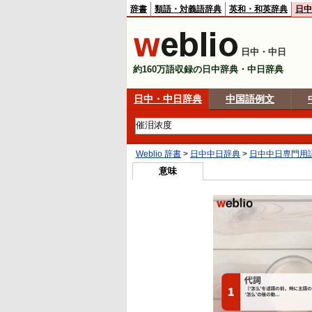
辞書
類語・対義語辞典
英和・和英辞典
日中
日中・中日
約160万語収録の日中辞典・中日辞典
日中・中日辞典
中国語例文
Weblio 辞書
>
日中中日辞典
>
日中中日専門用
意味