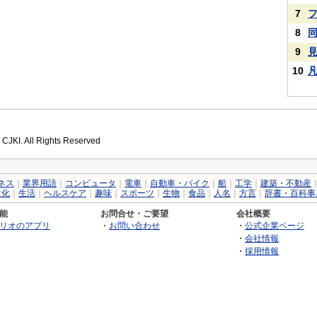
7
8
9
10
 CJKI. All Rights Reserved
ネス
｜
業界用語
｜
コンピュータ
｜
電車
｜
自動車・バイク
｜
船
｜
工学
｜
建築・不動産
文化
｜
生活
｜
ヘルスケア
｜
趣味
｜
スポーツ
｜
生物
｜
食品
｜
人名
｜
方言
｜
辞書・百科事
能
お問合せ・ご要望
会社概要
リオのアプリ
・
お問い合わせ
・
公式企業ページ
・
会社情報
・
採用情報