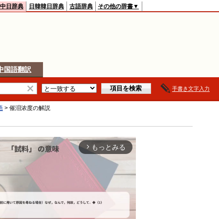
中日辞典
日韓韓日辞典
古語辞典
その他の辞書▼
中国語翻訳
手書き文字入力
語
>
催泪浓度
の解説
もっとみる
arrow_forward_ios