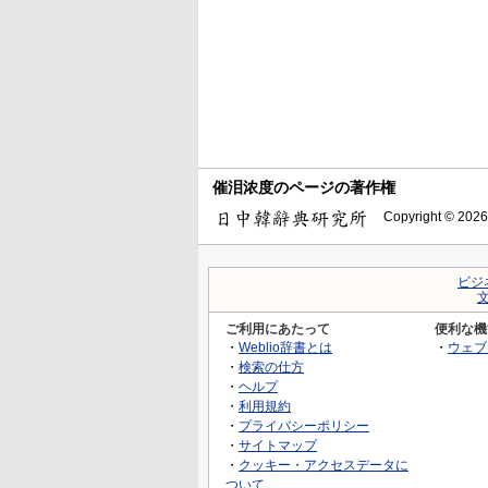
催泪浓度のページの著作権
Copyright © 2026
ビジ
ご利用にあたって
便利な機
・
Weblio辞書とは
・
ウェブ
・
検索の仕方
・
ヘルプ
・
利用規約
・
プライバシーポリシー
・
サイトマップ
・
クッキー・アクセスデータに
ついて