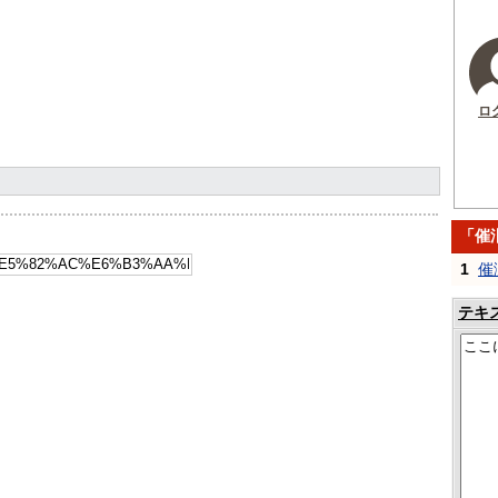
ロ
「催
1
催
テキ