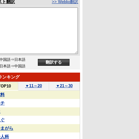
スト翻訳
>> Weblio翻訳
中国語⇒日本語
日本語⇒中国語
ランキング
▼
11～20
▼
21～30
TOP10
試料
ハチ
屋
泳ぐ
やまがら
婦人科