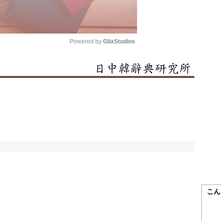
Powered by 
GliaStudios
Mute
こん