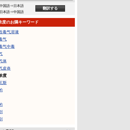
中国語⇒日本語
日本語⇒中国語
浓度のお隣キーワード
性毒气溶液
毒气
毒气中毒
气
气体
气皮炎
浓度
瓦斯
的
的
剂
剤