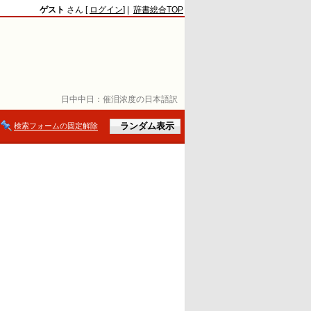
ゲスト
さん [
ログイン
] |
辞書総合TOP
日中中日：
催泪浓度の日本語訳
検索フォームの固定解除