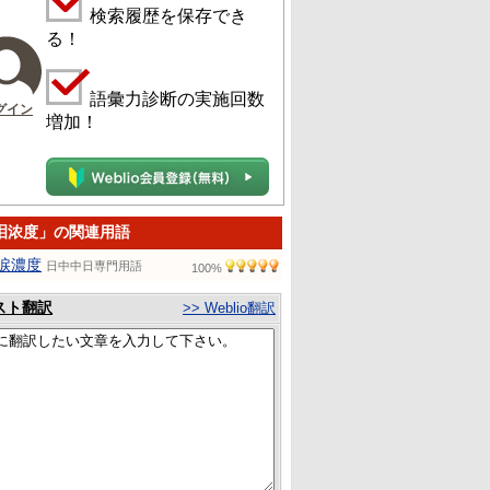
検索履歴を保存でき
る！
語彙力診断の実施回数
グイン
増加！
泪浓度」の関連用語
涙濃度
日中中日専門用語
100%
スト翻訳
>> Weblio翻訳