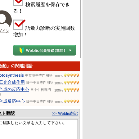
検索履歴を保存でき
る！
語彙力診断の実施回数
グイン
増加！
合酌」の関連用語
otosynthesis
中英英中専門用語
100%
工光合成作用
日中中日専門用語
100%
合成の反応中心
日中中日専門
100%
語
合成反応中心
日中中日専門用語
100%
スト翻訳
>> Weblio翻訳