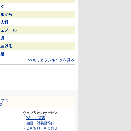
泳ぐ
やまがら
婦人科
フェノール
同源
見届ける
凡是
>>もっとランキングを見る
｜
学問
典
ウェブリオのサービス
・
Weblio 辞書
・
類語・対義語辞典
・
英和辞典・和英辞典