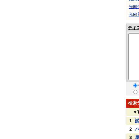
光向
光向
テキ
検索
▼
1
2
3