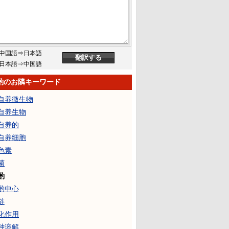
中国語⇒日本語
日本語⇒中国語
酌のお隣キーワード
自养微生物
自养生物
自养的
自养细胞
色素
菌
酌
酌中心
链
化作用
种溶解