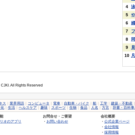
4
5
6
7
8
9
10
 CJKI. All Rights Reserved
ネス
｜
業界用語
｜
コンピュータ
｜
電車
｜
自動車・バイク
｜
船
｜
工学
｜
建築・不動産
文化
｜
生活
｜
ヘルスケア
｜
趣味
｜
スポーツ
｜
生物
｜
食品
｜
人名
｜
方言
｜
辞書・百科事
能
お問合せ・ご要望
会社概要
リオのアプリ
・
お問い合わせ
・
公式企業ページ
・
会社情報
・
採用情報