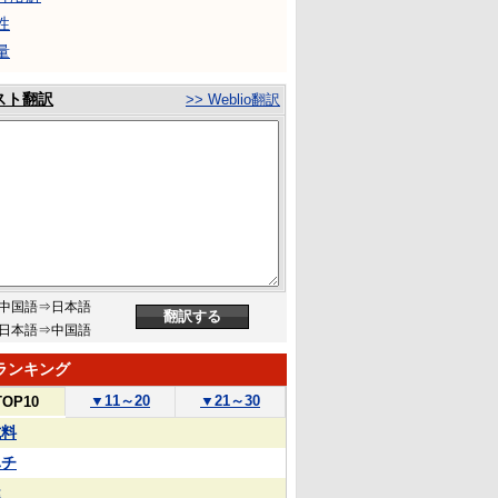
性
量
スト翻訳
>> Weblio翻訳
中国語⇒日本語
日本語⇒中国語
ランキング
▼
11～20
▼
21～30
TOP10
試料
ハチ
屋