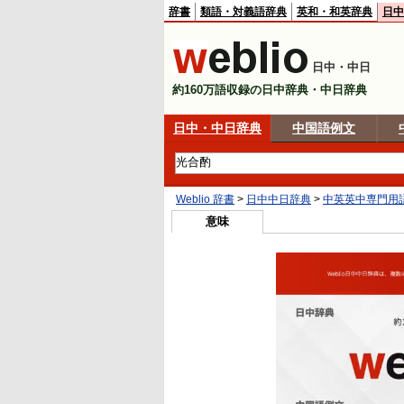
辞書
類語・対義語辞典
英和・和英辞典
日中
日中・中日
約160万語収録の日中辞典・中日辞典
日中・中日辞典
中国語例文
Weblio 辞書
>
日中中日辞典
>
中英英中専門用
意味