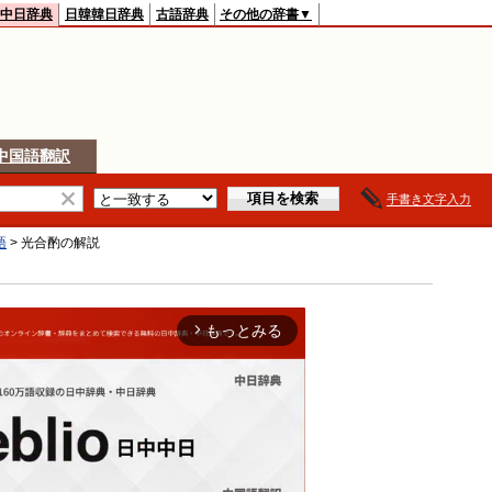
中日辞典
日韓韓日辞典
古語辞典
その他の辞書▼
中国語翻訳
手書き文字入力
語
>
光合酌
の解説
もっとみる
arrow_forward_ios