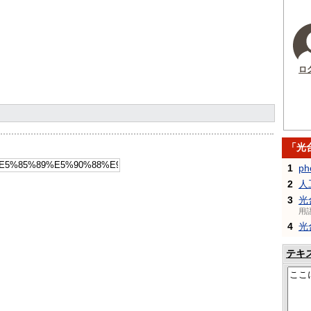
ロ
「光
1
ph
2
人
3
光
用
4
光
テキ