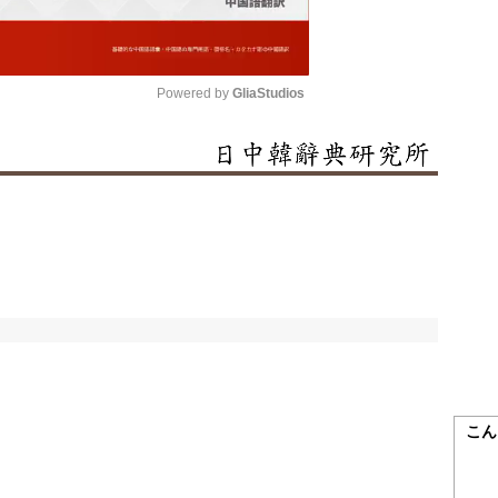
Powered by 
GliaStudios
Mute
こん