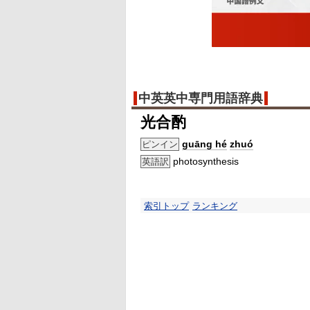
中英英中専門用語辞典
光合酌
guāng hé
zhuó
ピンイン
photosynthesis
英語訳
索引トップ
ランキング