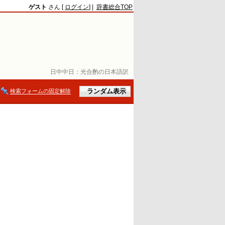
ゲスト
さん [
ログイン
] |
辞書総合TOP
日中中日：
光合酌の日本語訳
検索フォームの固定解除