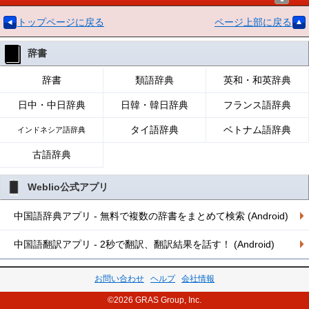
トップページに戻る
ページ上部に戻る
辞書
辞書
類語辞典
英和・和英辞典
日中・中日辞典
日韓・韓日辞典
フランス語辞典
タイ語辞典
ベトナム語辞典
インドネシア語辞典
古語辞典
Weblio公式アプリ
中国語辞典アプリ - 無料で複数の辞書をまとめて検索 (Android)
中国語翻訳アプリ - 2秒で翻訳、翻訳結果を話す！ (Android)
お問い合わせ
ヘルプ
会社情報
©2026 GRAS Group, Inc.