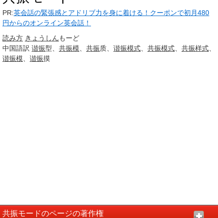
PR:
英会話の緊張感とアドリブ力を身に着ける！クーポンで初月480
円からのオンライン英会話！
読み方
きょうしん
もーど
中国語訳
谐振
型、
共振
模
、
共振
质、
谐振
模式
、
共振
模式
、
共振
样式
、
谐振
模
、
谐振
摸
共振モードのページの著作権