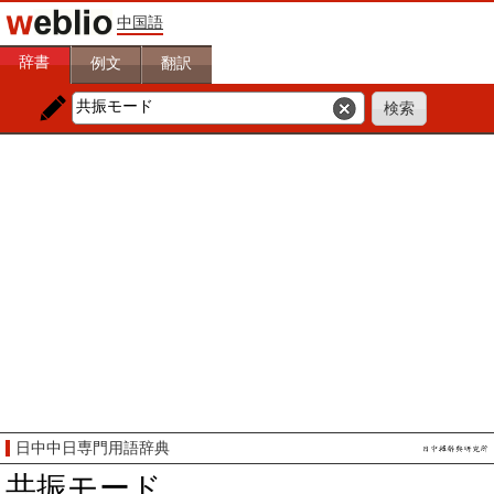
中国語
辞書
例文
翻訳
日中中日専門用語辞典
共振モード