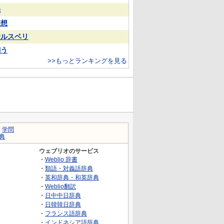
光
猜想
サルスベリ
飼う
>>もっとランキングを見る
｜
学問
典
ウェブリオのサービス
・
Weblio 辞書
・
類語・対義語辞典
・
英和辞典・和英辞典
・
Weblio翻訳
・
日中中日辞典
・
日韓韓日辞典
・
フランス語辞典
・
インドネシア語辞典