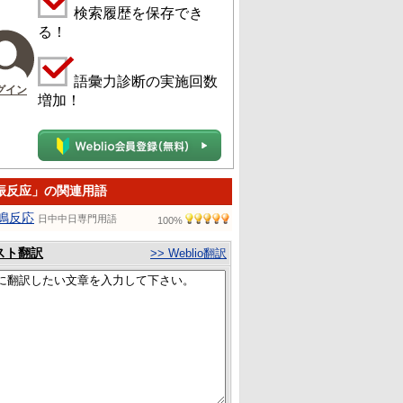
検索履歴を保存でき
る！
語彙力診断の実施回数
グイン
増加！
振反应」の関連用語
鳴反応
日中中日専門用語
100%
スト翻訳
>> Weblio翻訳