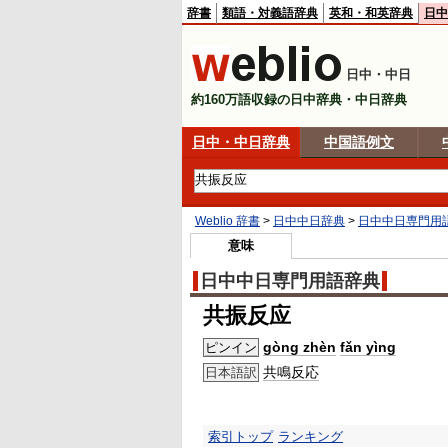
辞書
類語・対義語辞典
英和・和英辞典
日中
日中・中日
約160万語収録の日中辞典・中日辞典
日中・中日辞典
中国語例文
Weblio 辞書
>
日中中日辞典
>
日中中日専門用
意味
日中中日専門用語辞典
共振反应
gòng zhèn
fǎn yìng
ピンイン
共鳴
反応
日本語訳
索引トップ
ランキング