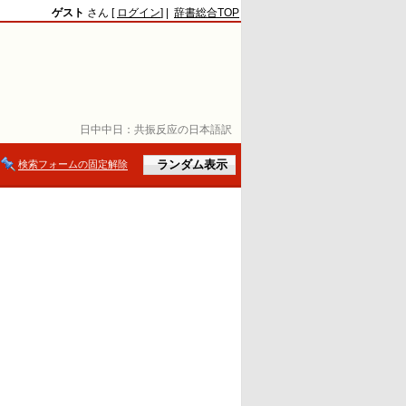
ゲスト
さん [
ログイン
] |
辞書総合TOP
日中中日：
共振反应の日本語訳
検索フォームの固定解除