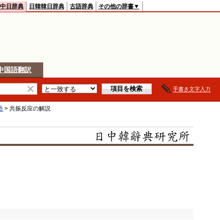
中日辞典
日韓韓日辞典
古語辞典
その他の辞書▼
中国語翻訳
手書き文字入力
語
>
共振反应
の解説