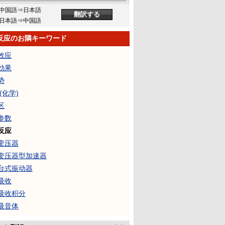
中国語⇒日本語
日本語⇒中国語
反应のお隣キーワード
效应
効果
势
(化学)
区
参数
反应
变压器
变压器型加速器
台式振动器
吸收
吸收积分
吸音体