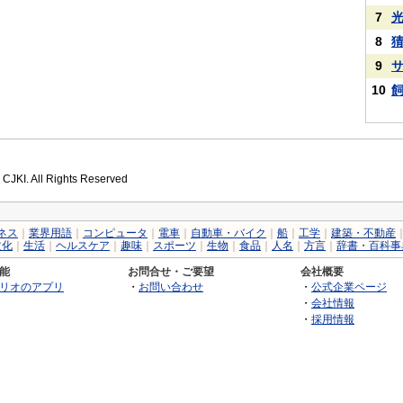
7
8
9
10
 CJKI. All Rights Reserved
ネス
｜
業界用語
｜
コンピュータ
｜
電車
｜
自動車・バイク
｜
船
｜
工学
｜
建築・不動産
文化
｜
生活
｜
ヘルスケア
｜
趣味
｜
スポーツ
｜
生物
｜
食品
｜
人名
｜
方言
｜
辞書・百科事
能
お問合せ・ご要望
会社概要
リオのアプリ
・
お問い合わせ
・
公式企業ページ
・
会社情報
・
採用情報