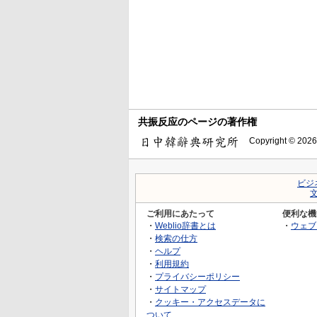
共振反应のページの著作権
Copyright © 2026
ビジ
ご利用にあたって
便利な機
・
Weblio辞書とは
・
ウェブ
・
検索の仕方
・
ヘルプ
・
利用規約
・
プライバシーポリシー
・
サイトマップ
・
クッキー・アクセスデータに
ついて