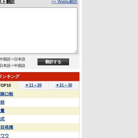
スト翻訳
>> Weblio翻訳
中国語⇒日本語
日本語⇒中国語
ランキング
▼
11～20
▼
21～30
TOP10
花狭口蛙
苏枋
実量
葬式
满目疮痍
カワウ