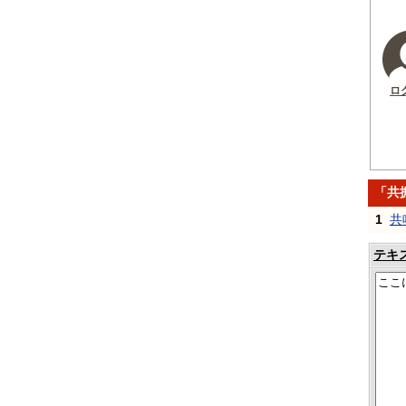
ロ
「共
1
共
テキ