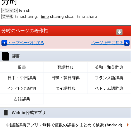
分时
fēn shí
ピンイン
timesharing、
time
sharing slice、time-share
英語訳
分时のページの著作権
トップページに戻る
ページ上部に戻る
辞書
辞書
類語辞典
英和・和英辞典
日中・中日辞典
日韓・韓日辞典
フランス語辞典
タイ語辞典
ベトナム語辞典
インドネシア語辞典
古語辞典
Weblio公式アプリ
中国語辞典アプリ - 無料で複数の辞書をまとめて検索 (Android)