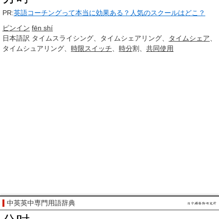
PR:
英語コーチングって本当に効果ある？人気のスクールはどこ？
ピンイン
fēn shí
日本語訳
タイムスライシング、タイムシェアリング、
タイムシェア
、
タイムシュアリング、
時限
スイッチ
、
時分
割、
共同使用
中英英中専門用語辞典