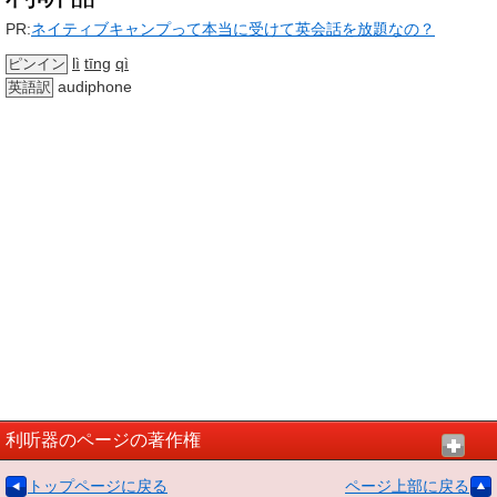
PR:
ネイティブキャンプって本当に受けて英会話を放題なの？
lì
tīng
qì
ピンイン
audiphone
英語訳
利听器のページの著作権
トップページに戻る
ページ上部に戻る