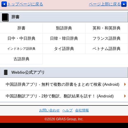
トップページに戻る
ページ上部に戻る
辞書
辞書
類語辞典
英和・和英辞典
日中・中日辞典
日韓・韓日辞典
フランス語辞典
タイ語辞典
ベトナム語辞典
インドネシア語辞典
古語辞典
Weblio公式アプリ
中国語辞典アプリ - 無料で複数の辞書をまとめて検索 (Android)
中国語翻訳アプリ - 2秒で翻訳、翻訳結果を話す！ (Android)
お問い合わせ
ヘルプ
会社情報
©2026 GRAS Group, Inc.