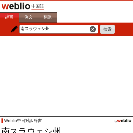
中国語
辞書
例文
翻訳
Weblio中日対訳辞書
南スラウェシ州