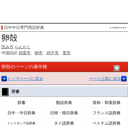
日中中日専門用語辞典
卵殻
読み方
らんかく
中国語訳
鸡蛋壳
、
卵壳
、
鸡子壳
、
蛋壳
卵殻のページの著作権
トップページに戻る
ページ上部に戻る
辞書
辞書
類語辞典
英和・和英辞典
日中・中日辞典
日韓・韓日辞典
フランス語辞典
タイ語辞典
ベトナム語辞典
インドネシア語辞典