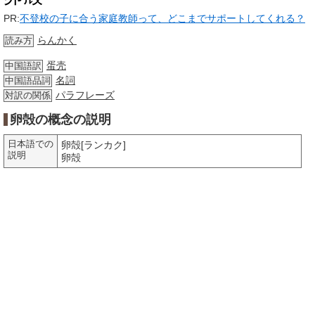
PR:
不登校の子に合う家庭教師って、どこまでサポートしてくれる？
らんかく
読み方
蛋壳
中国語訳
名詞
中国語品詞
パラフレーズ
対訳の関係
卵殻の概念の説明
日本語での
卵殻[ランカク]
説明
卵殻