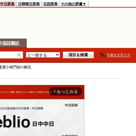
中日辞典
日韓韓日辞典
古語辞典
その他の辞書▼
中国語翻訳
手書き文字入力
捷運小南門線
の解説
もっとみる
arrow_forward_ios