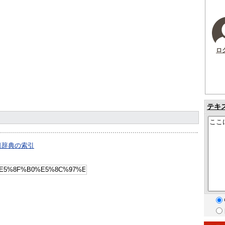
ロ
テキ
日辞典の索引