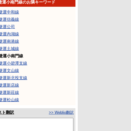
捷運小南門線のお隣キーワード
捷運中和線
捷運信義線
捷運公司
捷運內湖線
捷運南港線
捷運土城線
捷運小南門線
捷運小碧潭支線
捷運文山線
捷運新北投支線
捷運新店線
捷運新莊線
捷運松山線
スト翻訳
>> Weblio翻訳