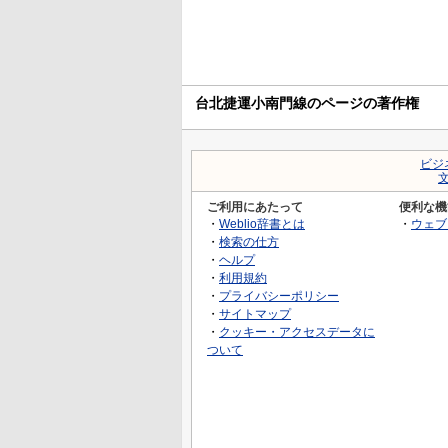
台北捷運小南門線のページの著作権
ビジ
ご利用にあたって
便利な機
・
Weblio辞書とは
・
ウェブ
・
検索の仕方
・
ヘルプ
・
利用規約
・
プライバシーポリシー
・
サイトマップ
・
クッキー・アクセスデータに
ついて