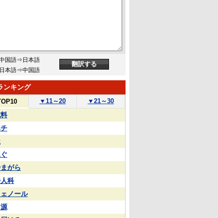
中国語⇒日本語
日本語⇒中国語
ランキング
▼
11～20
▼
21～30
TOP10
試料
ハチ
屋
泳ぐ
やまがら
婦人科
フェノール
同源