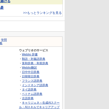
見届ける
凡是
>>もっとランキングを見る
｜
学問
典
ウェブリオのサービス
・
Weblio 辞書
・
類語・対義語辞典
・
英和辞典・和英辞典
・
Weblio翻訳
・
日中中日辞典
・
日韓韓日辞典
・
フランス語辞典
・
インドネシア語辞典
・
タイ語辞典
・
ベトナム語辞典
・
古語辞典
・
キャリジェネ～生成AIスクー
ル・AIスキルでキャリアアップ