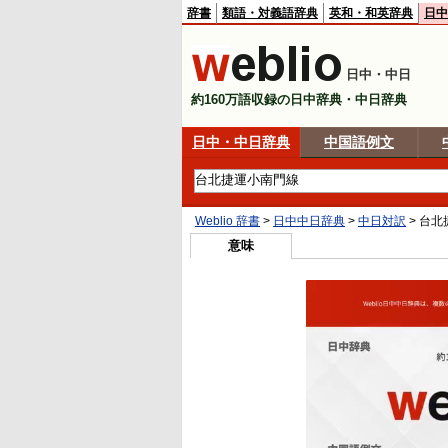
辞書
類語・対義語辞典
英和・和英辞典
日中
日中・中日
約160万語収録の日中辞典・中日辞典
日中・中日辞典
中国語例文
Weblio 辞書
>
日中中日辞典
>
中日対訳
>
台北
意味