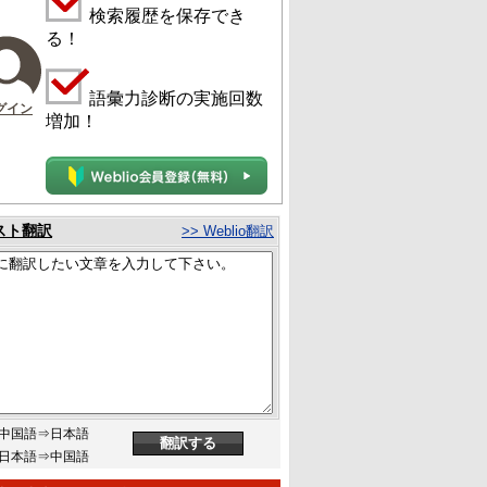
検索履歴を保存でき
る！
語彙力診断の実施回数
グイン
増加！
スト翻訳
>> Weblio翻訳
中国語⇒日本語
日本語⇒中国語