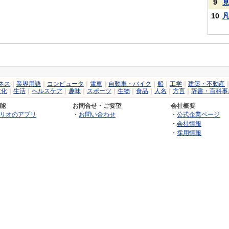
9
10
ネス
｜
業界用語
｜
コンピュータ
｜
電車
｜
自動車・バイク
｜
船
｜
工学
｜
建築・不動産
文化
｜
生活
｜
ヘルスケア
｜
趣味
｜
スポーツ
｜
生物
｜
食品
｜
人名
｜
方言
｜
辞書・百科事
能
お問合せ・ご要望
会社概要
リオのアプリ
・
お問い合わせ
・
公式企業ページ
・
会社情報
・
採用情報