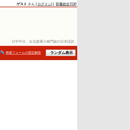
ゲスト
さん [
ログイン
] |
辞書総合TOP
日中中日：
台北捷運小南門線の日本語訳
検索フォームの固定解除