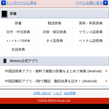
トップページに戻る
ページ上部に戻る
辞書
辞書
類語辞典
英和・和英辞典
日中・中日辞典
日韓・韓日辞典
フランス語辞典
タイ語辞典
ベトナム語辞典
インドネシア語辞典
古語辞典
Weblio公式アプリ
中国語辞典アプリ - 無料で複数の辞書をまとめて検索 (Android)
中国語翻訳アプリ - 2秒で翻訳、翻訳結果を話す！ (Android)
お問い合わせ
ヘルプ
会社情報
©2026 GRAS Group, Inc.