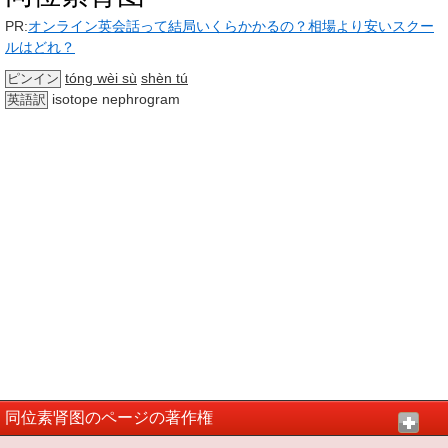
PR:
オンライン英会話って結局いくらかかるの？相場より安いスクー
ルはどれ？
tóng wèi sù
shèn tú
ピンイン
isotope nephrogram
英語訳
同位素肾图のページの著作権