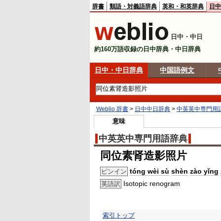
辞書
類語・対義語辞典
英和・和英辞典
日中
日中・中日
約160万語収録の日中辞典・中日辞典
日中・中日辞典
中国語例文
Weblio 辞書
>
日中中日辞典
>
中英英中専門用
意味
中英英中専門用語辞典
同位素肾造影照片
tóng wèi sù
shèn
zào yǐng
ピンイン
Isotopic renogram
英語訳
索引トップ