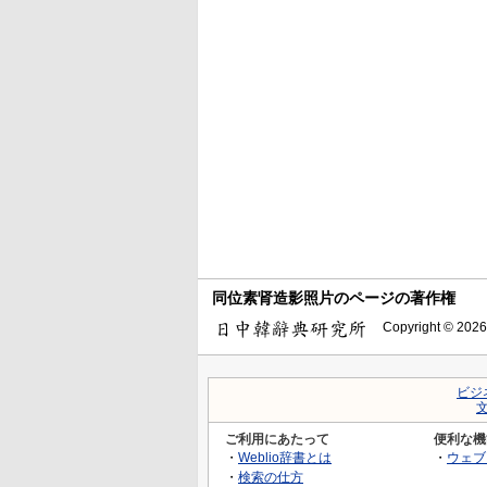
同位素肾造影照片のページの著作権
Copyright © 2026
ビジ
ご利用にあたって
便利な機
・
Weblio辞書とは
・
ウェブ
・
検索の仕方