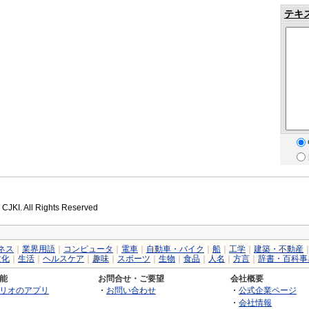
テキ
 CJKI. All Rights Reserved
ネス
｜
業界用語
｜
コンピュータ
｜
電車
｜
自動車・バイク
｜
船
｜
工学
｜
建築・不動産
文化
｜
生活
｜
ヘルスケア
｜
趣味
｜
スポーツ
｜
生物
｜
食品
｜
人名
｜
方言
｜
辞書・百科事
能
お問合せ・ご要望
会社概要
リオのアプリ
・
お問い合わせ
・
公式企業ページ
・
会社情報