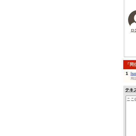
ロ
「同
1
Is
用
テキ