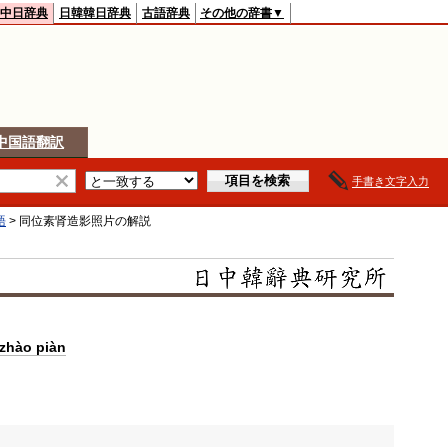
中日辞典
日韓韓日辞典
古語辞典
その他の辞書▼
中国語翻訳
手書き文字入力
語
>
同位素肾造影照片
の解説
zhào piàn