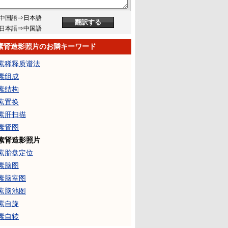
中国語⇒日本語
日本語⇒中国語
素肾造影照片のお隣キーワード
素稀释质谱法
素组成
素结构
素置换
素肝扫描
素肾图
素肾造影照片
素胎盘定位
素脑图
素脑室图
素脑池图
素自旋
素自转