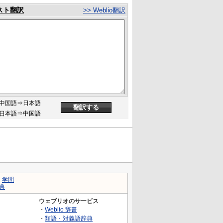
スト翻訳
>> Weblio翻訳
中国語⇒日本語
日本語⇒中国語
｜
学問
典
ウェブリオのサービス
・
Weblio 辞書
・
類語・対義語辞典