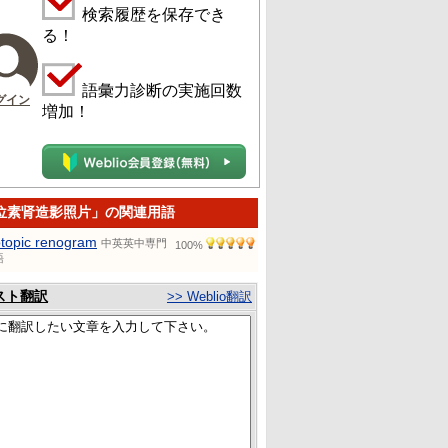
検索履歴を保存でき
る！
語彙力診断の実施回数
グイン
増加！
位素肾造影照片」の関連用語
otopic renogram
中英英中専門
100%
語
スト翻訳
>> Weblio翻訳