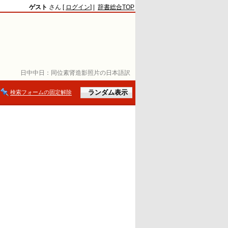
ゲスト
さん [
ログイン
] |
辞書総合TOP
日中中日：
同位素肾造影照片の日本語訳
検索フォームの固定解除