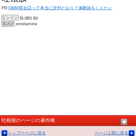
PR:
DMM英会話って本当に評判どおり？体験談をしりたい
tǔ gēn
àn
ピンイン
emetamine
英語訳
吐根胺のページの著作権
トップページに戻る
ページ上部に戻る