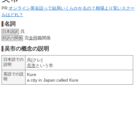
PR:
オンライン英会話って結局いくらかかるの？相場より安いスクー
ルはどれ？
名詞
呉
日本語訳
完
全同
義関係
対訳の関係
吴市の概念の説明
日本語での
呉[クレ]
説明
呉市
という市
英語での説
Kure
明
a city in Japan called Kure