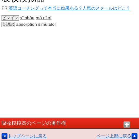
PR:
英語コーチングって本当に効果ある？人気のスクールはどこ？
xī shōu
mó nǐ qì
ピンイン
absorption simulator
英語訳
吸收模拟器のページの著作権
トップページに戻る
ページ上部に戻る