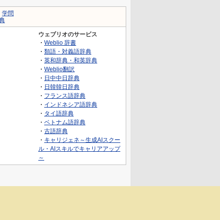
｜
学問
典
ウェブリオのサービス
・
Weblio 辞書
・
類語・対義語辞典
・
英和辞典・和英辞典
・
Weblio翻訳
・
日中中日辞典
・
日韓韓日辞典
・
フランス語辞典
・
インドネシア語辞典
・
タイ語辞典
・
ベトナム語辞典
・
古語辞典
・
キャリジェネ～生成AIスクー
ル・AIスキルでキャリアアップ
～