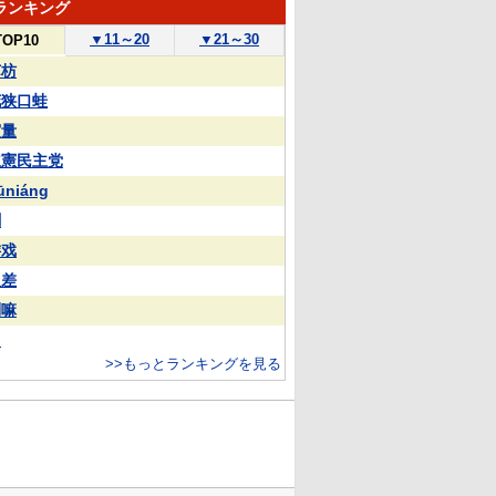
ランキング
▼
11～20
▼
21～30
TOP10
苏枋
花狭口蛙
実量
立憲民主党
ūniáng
蒯
游戏
反差
喇嘛
常
>>もっとランキングを見る