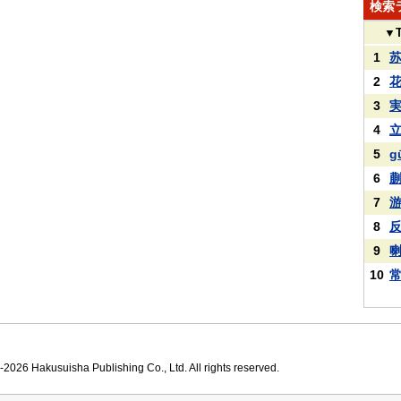
検索
▼
1
2
3
4
5
g
6
7
8
9
10
2026 Hakusuisha Publishing Co., Ltd. All rights reserved.