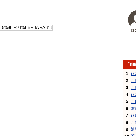
ロ
「四
1
欽
2
四
3
四
4
欽
5
四
6
缩
7
龜
8
四
9
朝