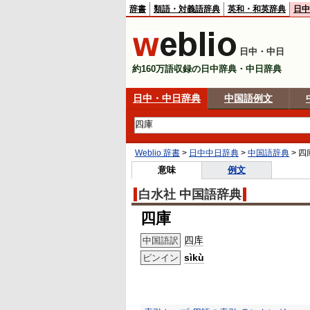
辞書
類語・対義語辞典
英和・和英辞典
日中
日中・中日
約160万語収録の日中辞典・中日辞典
日中・中日辞典
中国語例文
Weblio 辞書
>
日中中日辞典
>
中国語辞典
>
四
意味
例文
白水社 中国語辞典
四庫
四库
中国語訳
sìkù
ピンイン