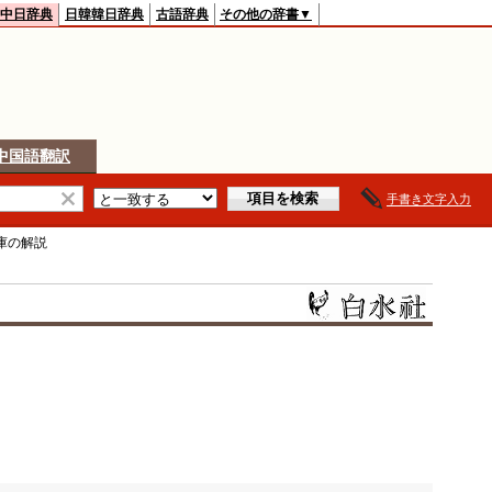
中日辞典
日韓韓日辞典
古語辞典
その他の辞書▼
中国語翻訳
手書き文字入力
庫
の解説