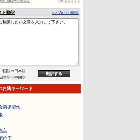
Wiktionary中国語版
8%
スト翻訳
>> Weblio翻訳
中国語⇒日本語
日本語⇒中国語
のお隣キーワード
会阴撕裂伤
卡
汽车
配位子