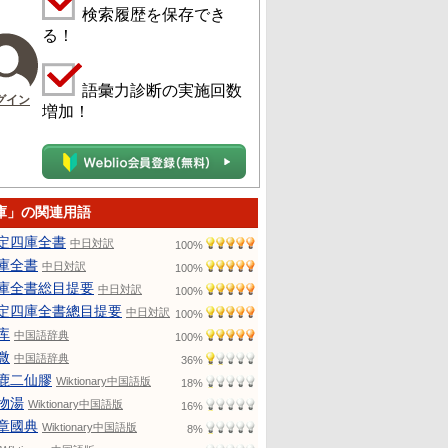
検索履歴を保存でき
る！
語彙力診断の実施回数
グイン
増加！
庫」の関連用語
定四庫全書
中日対訳
100%
庫全書
中日対訳
100%
庫全書総目提要
中日対訳
100%
定四庫全書總目提要
中日対訳
100%
库
中国語辞典
100%
微
中国語辞典
36%
鹿二仙膠
Wiktionary中国語版
18%
物湯
Wiktionary中国語版
16%
章國典
Wiktionary中国語版
8%