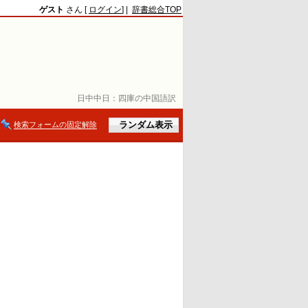
ゲスト
さん [
ログイン
] |
辞書総合TOP
日中中日：
四庫の中国語訳
検索フォームの固定解除