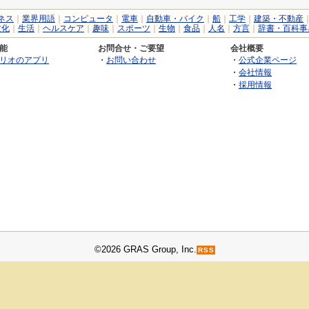
ネス
｜
業界用語
｜
コンピュータ
｜
電車
｜
自動車・バイク
｜
船
｜
工学
｜
建築・不動産
文化
｜
生活
｜
ヘルスケア
｜
趣味
｜
スポーツ
｜
生物
｜
食品
｜
人名
｜
方言
｜
辞書・百科事
能
お問合せ・ご要望
会社概要
リオのアプリ
・
お問い合わせ
・
公式企業ページ
・
会社情報
・
採用情報
©2026 GRAS Group, Inc.
RSS