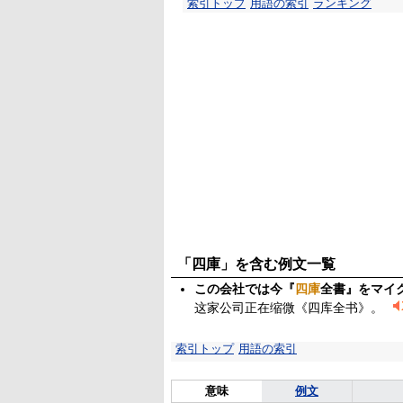
索引トップ
用語の索引
ランキング
「四庫」を含む例文一覧
この会社では今『
四庫
全書』をマイ
这家公司正在缩微《四库全书》。
索引トップ
用語の索引
意味
例文