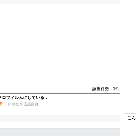
該当件数 :
1
件
クロフィルムにしている．
- 白水社 中国語辞典
こん