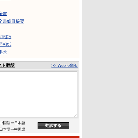
全書
全書総目提要
印相纸
照相纸
手术
スト翻訳
>> Weblio翻訳
中国語⇒日本語
日本語⇒中国語