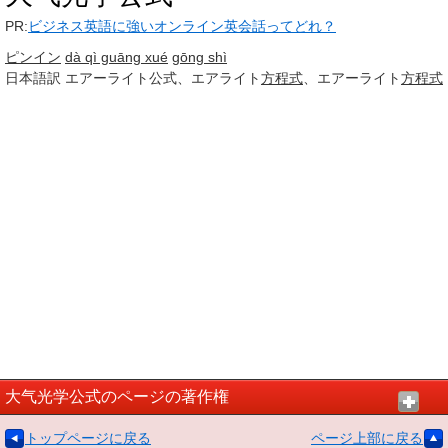
PR:
ビジネス英語に強いオンライン英会話ってどれ？
ピンイン
dà qì guāng xué
gōng shì
日本語訳
エアーライト公式、エアライト
方程式
、エアーライト
方程式
大气光学公式のページの著作権
トップページに戻る
ページ上部に戻る