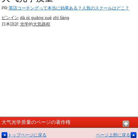
PR:
英語コーチングって本当に効果ある？人気のスクールはどこ？
ピンイン
dà qì guāng xué
zhì liàng
日本語訳
光学
的
大気
路程
大气光学质量のページの著作権
トップページに戻る
ページ上部に戻る