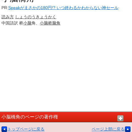
PR:
Speakがまさかの180円!? いつ終わるかわからない神セール
読み方
しょうのう
きょうかく
中国語訳
桥
小脑
角、
小脑桥脑角
小脳橋角のページの著作権
トップページに戻る
ページ上部に戻る