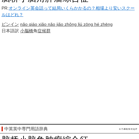
PR:
オンライン英会話って結局いくらかかるの？相場より安いスクー
ルはどれ？
ピンイン
nǎo qiáo xiǎo nǎo jiǎo zhǒng liú zōng hé zhēng
日本語訳
小脳
橋
角
症候群
中英英中専門用語辞典