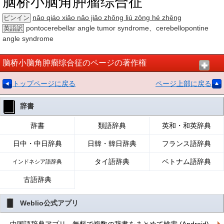
脑桥小脑角肿瘤综合征
nǎo qiáo xiǎo nǎo jiǎo zhǒng liú zōng hé zhēng
ピンイン
pontocerebellar angle tumor syndrome、cerebellopontine
英語訳
angle syndrome
脑桥小脑角肿瘤综合征のページの著作権
トップページに戻る
ページ上部に戻る
辞書
辞書
類語辞典
英和・和英辞典
日中・中日辞典
日韓・韓日辞典
フランス語辞典
タイ語辞典
ベトナム語辞典
インドネシア語辞典
古語辞典
Weblio公式アプリ