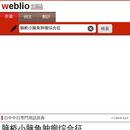
中国語
辞書
例文
翻訳
日中中日専門用語辞典
脑桥小脑角肿瘤综合征