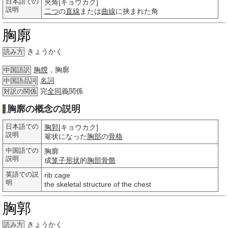
日本語での
夾角[キョウカク]
説明
二つ
の
直線
または
曲線
に挟まれた角
胸廓
きょうかく
読み方
胸膛
，胸廓
中国語訳
名詞
中国語品詞
完
全同
義関係
対訳の関係
胸廓の概念の説明
日本語での
胸郭
[キョウカク]
説明
篭状になった
胸部
の
骨格
中国語での
胸廓
説明
成
笼子
形状
的
胸部
骨骼
英語での説
rib cage
明
the skeletal structure of the chest
胸郭
きょうかく
読み方