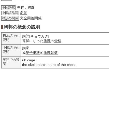
胸膛
，
胸廓
中国語訳
名詞
中国語品詞
完
全同
義関係
対訳の関係
胸郭の概念の説明
日本語での
胸郭[キョウカク]
説明
篭状になった
胸部
の
骨格
中国語での
胸廓
説明
成
笼子
形状
的
胸部
骨骼
英語での説
rib cage
明
the skeletal structure of the chest