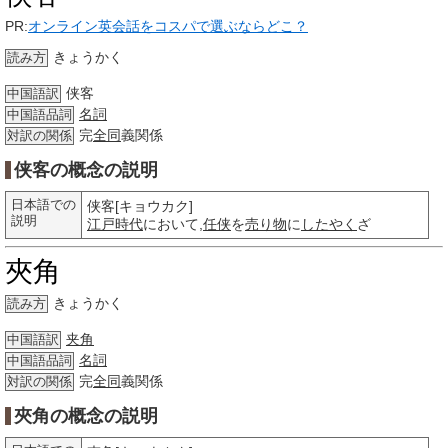
PR:
オンライン英会話をコスパで選ぶならどこ？
きょうかく
読み方
侠客
中国語訳
名詞
中国語品詞
完
全同
義関係
対訳の関係
侠客の概念の説明
日本語での
侠客[キョウカク]
説明
江戸時代
において,
任侠
を
売り物
に
したやく
ざ
夾角
きょうかく
読み方
夹角
中国語訳
名詞
中国語品詞
完
全同
義関係
対訳の関係
夾角の概念の説明