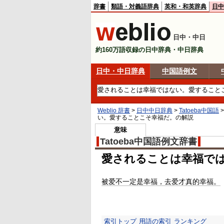
辞書
類語・対義語辞典
英和・和英辞典
日中
日中・中日
約160万語収録の日中辞典・中日辞典
日中・中日辞典
中国語例文
Weblio 辞書
>
日中中日辞典
>
Tatoeba中国語
い。愛することこそ幸福だ。
の解説
意味
Tatoeba中国語例文辞書
愛されることは幸福で
被爱不一定是幸福，去爱才真的幸福。
索引トップ
用語の索引
ランキング