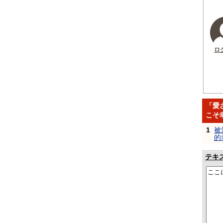
ロ
「愛
こそ
1
被
的
テキ