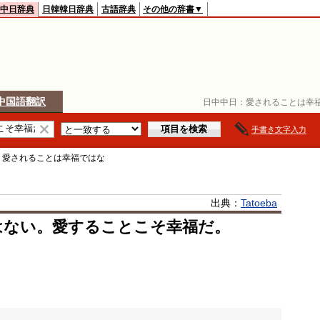
中日辞典
日韓韓日辞典
古語辞典
その他の辞書▼
中国語翻訳
日中中日：
愛されることは幸
手書き文字入力
>
愛されることは幸福ではな
出典：
Tatoeba
はない。愛することこそ幸福だ。