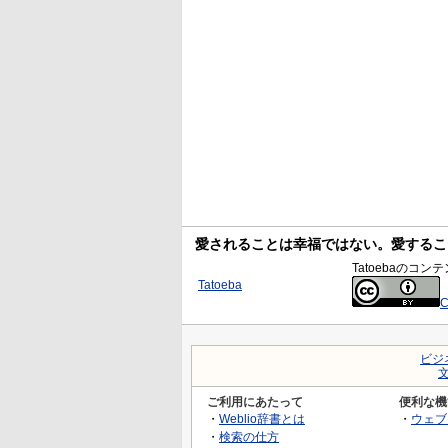
愛されることは幸福ではない。愛するこ
Tatoebaの
Tatoeba
C
ビジ
ご利用にあたって
便利な機
・
Weblio辞書とは
・
ウェブ
・
検索の仕方