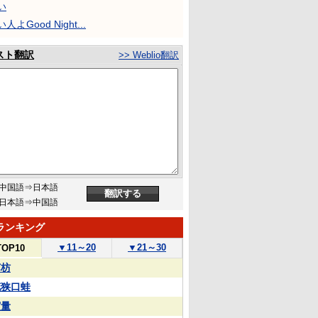
い
人よGood Night...
スト翻訳
>> Weblio翻訳
中国語⇒日本語
日本語⇒中国語
ランキング
▼
11～20
▼
21～30
TOP10
苏枋
花狭口蛙
実量