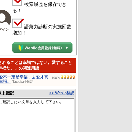
検索履歴を保存でき
る！
語彙力診断の実施回数
グイン
増加！
されることは幸福ではない。愛すること
幸福だ。」の関連用語
爱不一定是幸福，去爱才真
100%
幸福。
Tatoeba中国語
スト翻訳
>> Weblio翻訳