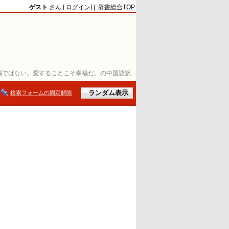
ゲスト
さん [
ログイン
] |
辞書総合TOP
福ではない。愛することこそ幸福だ。の中国語訳
検索フォームの固定解除