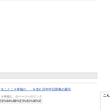
することこそ幸福だ。」を含む日中中日辞典の索引
こん
こそ幸福だ。のページへのリンク