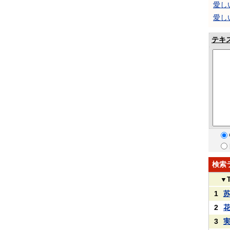
愛し
愛しい
テキ
検索
▼
1
2
3