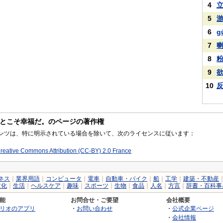
4
5
6
g
7
8
9
10
とこそ幸福だ。のページの著作権
コンテンツは、特に明示されている場合を除いて、次のライセンスに従います：
reative Commons Attribution (CC-BY) 2.0 France
ネス
｜
業界用語
｜
コンピュータ
｜
電車
｜
自動車・バイク
｜
船
｜
工学
｜
建築・不動産
文化
｜
生活
｜
ヘルスケア
｜
趣味
｜
スポーツ
｜
生物
｜
食品
｜
人名
｜
方言
｜
辞書・百科事
能
お問合せ・ご要望
会社概要
リオのアプリ
・
お問い合わせ
・
公式企業ページ
・
会社情報