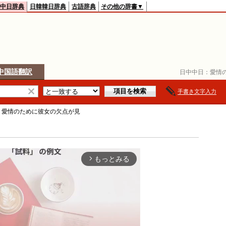
中日辞典
日韓韓日辞典
古語辞典
その他の辞書▼
中国語翻訳
日中中日：
愛情
手書き文字入力
>
愛情のために彼女の欠点が見
もっとみる
arrow_forward_ios