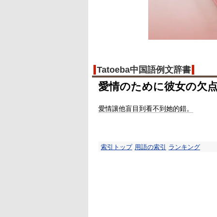
Tatoeba中国語例文辞書
愛情のために彼女の欠
愛情讓他盲目到看不到她的錯。
索引トップ
用語の索引
ランキング