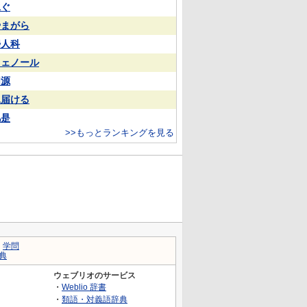
泳ぐ
やまがら
婦人科
フェノール
同源
見届ける
凡是
>>もっとランキングを見る
｜
学問
典
ウェブリオのサービス
・
Weblio 辞書
・
類語・対義語辞典