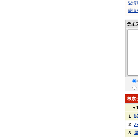
愛情
愛情
テキ
検索
▼
1
2
3