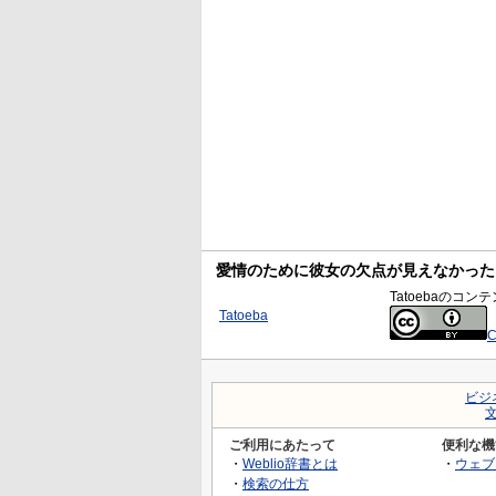
愛情のために彼女の欠点が見えなかった
Tatoebaの
Tatoeba
C
ビジ
ご利用にあたって
便利な機
・
Weblio辞書とは
・
ウェブ
・
検索の仕方