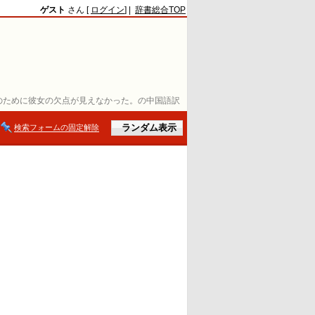
ゲスト
さん [
ログイン
] |
辞書総合TOP
のために彼女の欠点が見えなかった。の中国語訳
検索フォームの固定解除