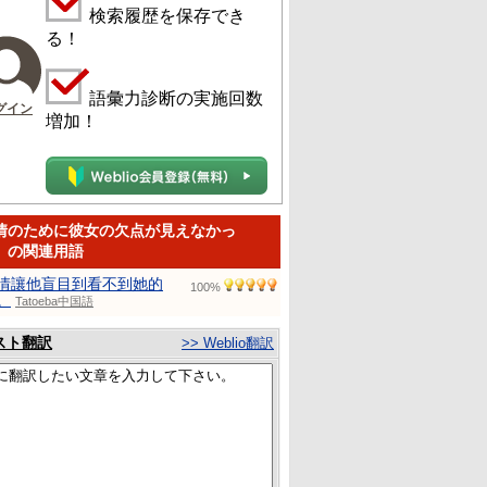
検索履歴を保存でき
る！
語彙力診断の実施回数
グイン
増加！
情のために彼女の欠点が見えなかっ
」の関連用語
情讓他盲目到看不到她的
100%
。
Tatoeba中国語
スト翻訳
>> Weblio翻訳