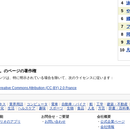
4
5
6
7
8
9
10
。のページの著作権
コンテンツは、特に明示されている場合を除いて、次のライセンスに従います：
reative Commons Attribution (CC-BY) 2.0 France
ネス
｜
業界用語
｜
コンピュータ
｜
電車
｜
自動車・バイク
｜
船
｜
工学
｜
建築・不動産
文化
｜
生活
｜
ヘルスケア
｜
趣味
｜
スポーツ
｜
生物
｜
食品
｜
人名
｜
方言
｜
辞書・百科事
能
お問合せ・ご要望
会社概要
リオのアプリ
・
お問い合わせ
・
公式企業ページ
・
会社情報