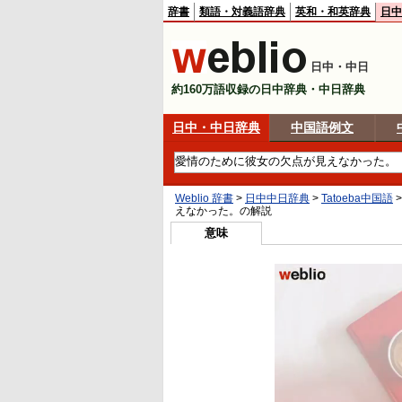
辞書
類語・対義語辞典
英和・和英辞典
日中
日中・中日
約160万語収録の日中辞典・中日辞典
日中・中日辞典
中国語例文
Weblio 辞書
>
日中中日辞典
>
Tatoeba中国語
えなかった。
の解説
意味