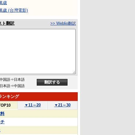
萬歳
萬歲 (台灣電影)
スト翻訳
>> Weblio翻訳
中国語⇒日本語
日本語⇒中国語
ランキング
▼
11～20
▼
21～30
TOP10
試料
ハチ
屋