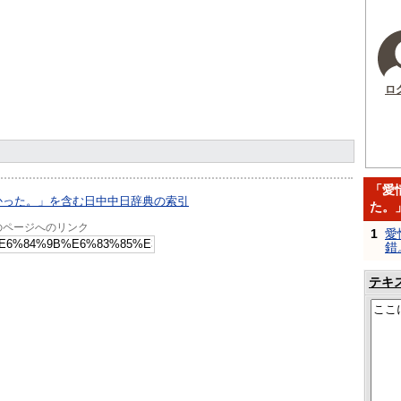
ロ
「愛
かった。」を含む日中中日辞典の索引
た。
のページへのリンク
1
愛
錯
テキ