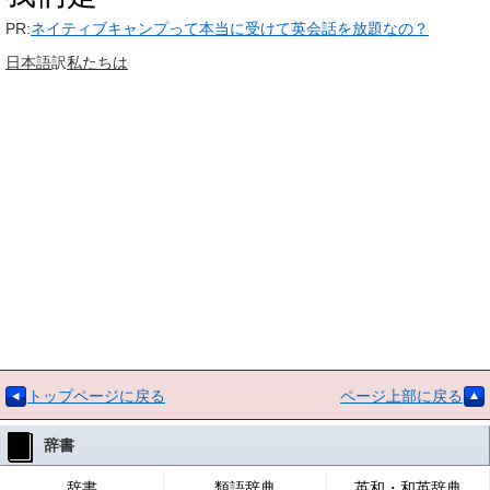
PR:
ネイティブキャンプって本当に受けて英会話を放題なの？
日本語
訳
私たちは
トップページに戻る
ページ上部に戻る
辞書
辞書
類語辞典
英和・和英辞典