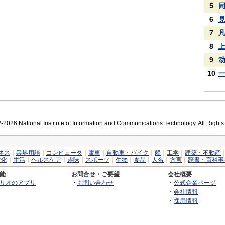
5
6
7
8
9
10
2026 National Institute of Information and Communications Technology. All Right
ネス
｜
業界用語
｜
コンピュータ
｜
電車
｜
自動車・バイク
｜
船
｜
工学
｜
建築・不動産
文化
｜
生活
｜
ヘルスケア
｜
趣味
｜
スポーツ
｜
生物
｜
食品
｜
人名
｜
方言
｜
辞書・百科事
能
お問合せ・ご要望
会社概要
リオのアプリ
・
お問い合わせ
・
公式企業ページ
・
会社情報
・
採用情報