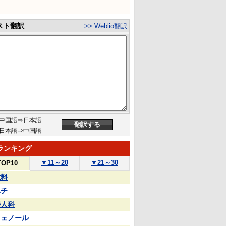
スト翻訳
>> Weblio翻訳
中国語⇒日本語
日本語⇒中国語
ランキング
▼
11～20
▼
21～30
TOP10
試料
ハチ
婦人科
フェノール