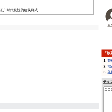
江户时代
妓院
的
建筑
样式
ロ
「散
1
茶
2
散
3
茶
テキ