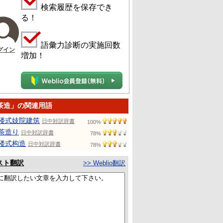
検索履歴を保存でき
る！
語彙力診断の実施回数
グイン
増加！
茶造」の関連用語
楼式妓院建筑
日中対訳辞書
100%
茶造り
日中対訳辞書
78%
楼式构造
日中対訳辞書
78%
スト翻訳
>> Weblio翻訳