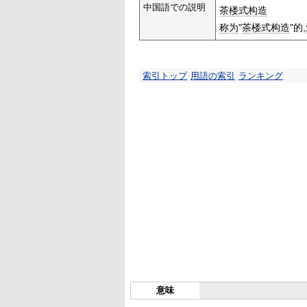
中国語での説明
茶楼式构造
称为
"
茶楼式构造
"的,
索引トップ
用語の索引
ランキング
意味