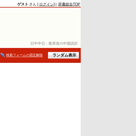
ゲスト
さん [
ログイン
] |
辞書総合TOP
日中中日：
散茶造の中国語訳
検索フォームの固定解除