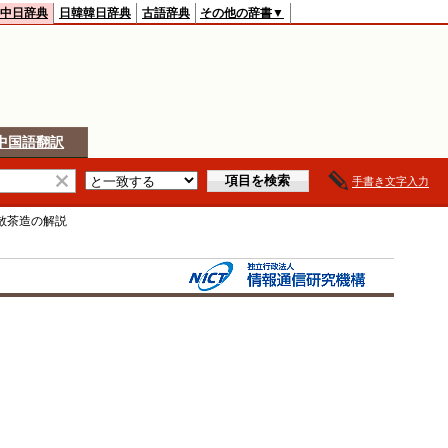
中日辞典
日韓韓日辞典
古語辞典
その他の辞書▼
中国語翻訳
手書き文字入力
散茶造
の解説