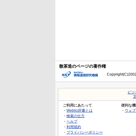
散茶造のページの著作権
Copyright(C)2002-
ビジ
ご利用にあたって
便利な機
・
Weblio辞書とは
・
ウェブ
・
検索の仕方
・
ヘルプ
・
利用規約
・
プライバシーポリシー