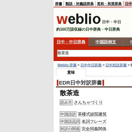
辞書
類語・対義語辞典
英和・和英辞典
日中
日中・中日
約160万語収録の日中辞典・中日辞典
日中・中日辞典
中国語例文
Weblio 辞書
>
日中中日辞典
>
日中対訳辞書
>
意味
EDR日中対訳辞書
散茶造
さんちゃづくり
読み方
茶楼式妓院建筑
中国語訳
名詞
フレーズ
中国語品詞
完
全同
義関係
対訳の関係