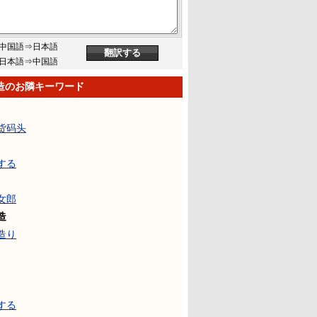
中国語⇒日本語
日本語⇒中国語
造のお隣キーワード
货码头
する
女郎
造
造り
する