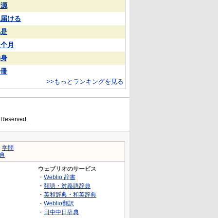
同源
見届ける
凡是
上个月
动身
一冊
>>もっとランキングを見る
s Reserved.
｜
学問
典
ウェブリオのサービス
・
Weblio 辞書
・
類語・対義語辞典
・
英和辞典・和英辞典
・
Weblio翻訳
・
日中中日辞典