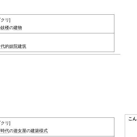
クリ]
の
妓楼
の
建物
时代
的
妓院
建筑
こん
クリ]
戸時代
の
遊女屋
の
建築
様式