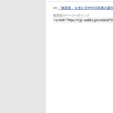
>>
「散茶造」を含む日中中日辞典の索
散茶造のページへのリンク