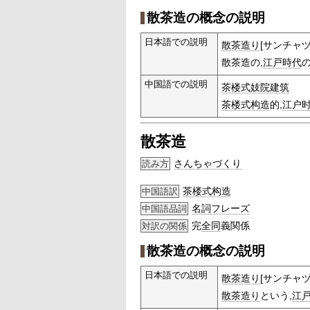
散茶造の概念の説明
日本語での説明
散茶造り
[サンチャヅ
散茶造の,
江戸時代
中国語での説明
茶楼式妓院建筑
茶楼式构造
的,
江户
散茶造
さんちゃづくり
読み方
茶楼式构造
中国語訳
名詞
フレーズ
中国語品詞
完
全同
義関係
対訳の関係
散茶造の概念の説明
日本語での説明
散茶造り
[サンチャヅ
散茶造り
という,
江