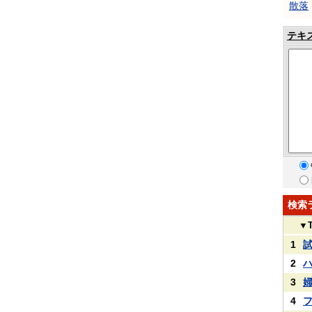
散落
テキ
検索
▼
1
2
3
4