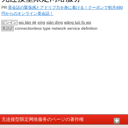
PR:
英会話の緊張感とアドリブ力を身に着ける！クーポンで初月480
円からのオンライン英会話！
wú lián jiē
xíng
xiàn dìng
wǎng luò fú wù
ピンイン
connectionless type network service definition
英語訳
无连接型限定网络服务のページの著作権