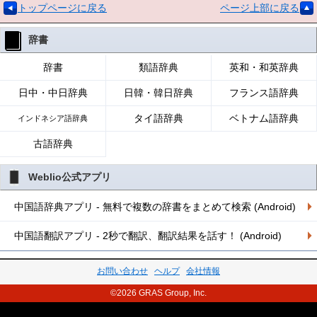
トップページに戻る
ページ上部に戻る
辞書
辞書
類語辞典
英和・和英辞典
日中・中日辞典
日韓・韓日辞典
フランス語辞典
タイ語辞典
ベトナム語辞典
インドネシア語辞典
古語辞典
Weblio公式アプリ
中国語辞典アプリ - 無料で複数の辞書をまとめて検索 (Android)
中国語翻訳アプリ - 2秒で翻訳、翻訳結果を話す！ (Android)
お問い合わせ
ヘルプ
会社情報
©2026 GRAS Group, Inc.